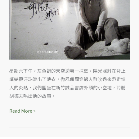
星期六下午，灰色調的天空透著一抹藍，陽光照射在背上
讓幾顆汗珠滲出了薄衣，微風偶爾穿過人群吹過來帶走惱
人的炎熱，我們圍坐在新竹誠品書店外頭的小空地，聆聽
胡德夫唱出他的故事。
Read More »