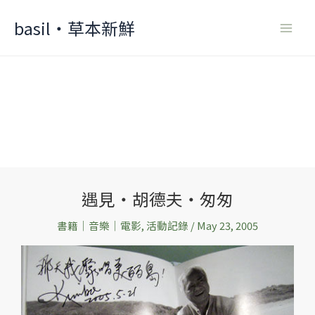
Skip
basil‧草本新鮮
to
content
遇見‧胡德夫‧匆匆
遇
見‧
書籍│音樂│電影
,
活動記錄
/
May 23, 2005
胡
德
夫‧
匆
匆