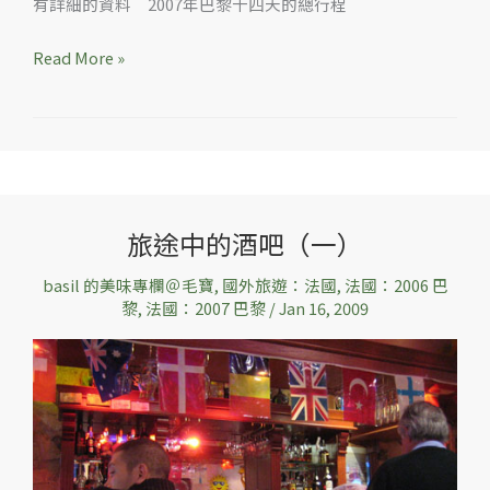
有詳細的資料 2007年巴黎十四天的總行程
Read More »
旅途中的酒吧（一）
旅
途
basil 的美味專欄＠毛寶
,
國外旅遊：法國
,
法國：2006 巴
中
黎
,
法國：2007 巴黎
/
Jan 16, 2009
的
酒
吧
（一）