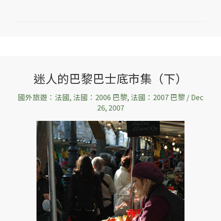
迷人的巴黎巴士底市集（下）
迷
人
國外旅遊：法國
,
法國：2006 巴黎
,
法國：2007 巴黎
/
Dec
的
26, 2007
巴
黎
巴
士
底
市
集
（下）