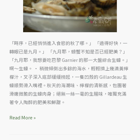
「時序，已經悄悄進入食慾的秋了哪。」 「過得好快，一
轉眼已是九月。」 「九月耶，螃蟹不知是否已經肥美？」
「九月耶，我想要吃巴黎 Garnier 的那一大盤綜合生蠔。」
啊～生蠔。 ‧ 稍微傾倒出多餘的海水，輕輕擠上幾滴黃檸
檬汁，叉子深入底部緩緩撈起，一隻凹殼的 Gillardeau 生
蠔順勢滑入嘴裡。秋天的海潮味、檸檬的清新感，包圍著
滑嫩微脆的生蠔肉身；絕無一絲一毫的生腥味，唯獨充滿
著令人陶醉的肥美和鮮甜。
Read More »