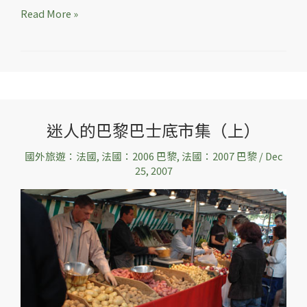
Read More »
迷人的巴黎巴士底市集（上）
迷
人
國外旅遊：法國
,
法國：2006 巴黎
,
法國：2007 巴黎
/
Dec
的
25, 2007
巴
黎
巴
士
底
市
集