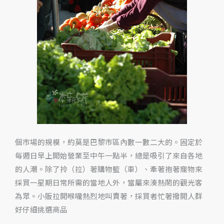
個市場的規模，約莫是巴黎市區內數一數二大的。固定於
每週日早上開始營業至中午一點半，總是吸引了來自各地
的人潮。除了拎（拉）著購物籃（車）、牽著抱著寵物來
採買一星期日常所需的當地人外，當屬來湊熱鬧的觀光客
為眾。小販拉開喉嚨熱烈地叫賣著，採買者忙著撥開人群
好仔細挑選商品