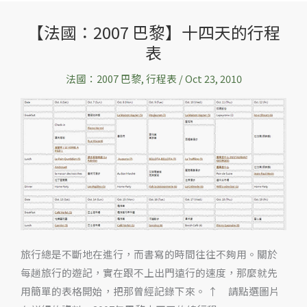
bar
【法國：2007 巴黎】十四天的行程
【法
表
國：
2007
法國：2007 巴黎
,
行程表
/
Oct 23, 2010
巴
黎】
十
四
天
的
行
程
表
旅行總是不斷地在進行，而書寫的時間往往不夠用。關於
每趟旅行的遊記，實在跟不上出門遠行的速度，那麼就先
用簡單的表格開始，把那曾經記錄下來。 ↑ 請點選圖片