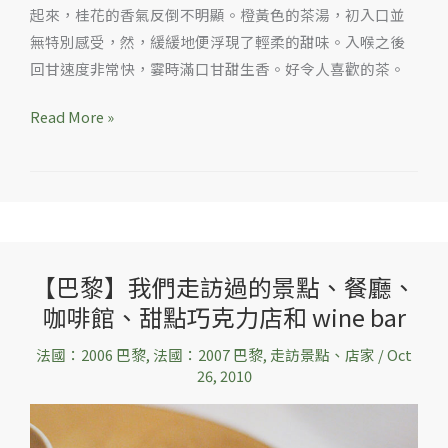
起來，桂花的香氣反倒不明顯。橙黃色的茶湯，初入口並
無特別感受，然，緩緩地便浮現了輕柔的甜味。入喉之後
回甘速度非常快，霎時滿口甘甜生香。好令人喜歡的茶。
Read More »
【巴黎】我們走訪過的景點、餐廳、
【巴
咖啡館、甜點巧克力店和 wine bar
黎】
我
法國：2006 巴黎
,
法國：2007 巴黎
,
走訪景點、店家
/
Oct
們
26, 2010
走
訪
過