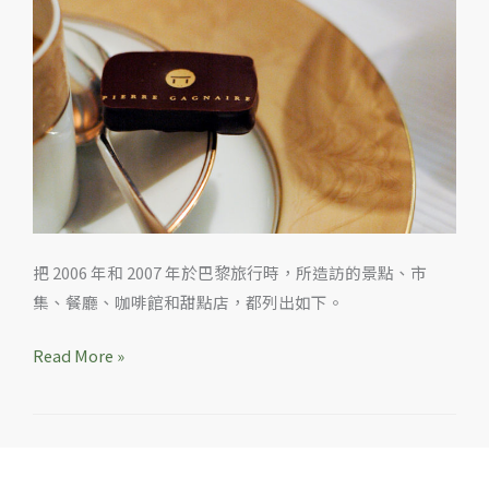
的
景
點、
餐
廳、
咖
啡
館、
甜
把 2006 年和 2007 年於巴黎旅行時，所造訪的景點、市
點
集、餐廳、咖啡館和甜點店，都列出如下。
巧
克
Read More »
力
店
和
wine