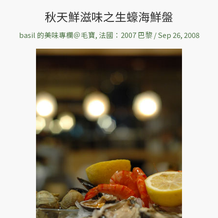
秋天鮮滋味之生蠔海鮮盤
秋
天
basil 的美味專欄＠毛寶
,
法國：2007 巴黎
/
Sep 26, 2008
鮮
滋
味
之
生
蠔
海
鮮
盤