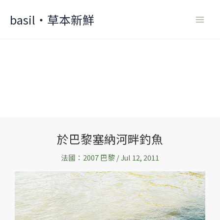
Skip
basil‧草本新鮮
to
content
於巴黎塞納河畔釣魚
於
巴
法國：2007 巴黎
/
Jul 12, 2011
黎
塞
納
河
畔