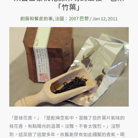
「竹葉」
自
巴
廚房和餐桌的事
,
法國：2007 巴黎
/
Jan 12, 2011
黎
桃
花
源
茶
坊
的
最
後
一
包
茶
「是桂花香。」「是乾燥空氣中，混雜了些許葉片氣味的
「竹
桂花香，有點陽光的溫潤。淡雅，不會太強烈。」沒想
葉」
到，這茶放了這麼多年，依舊能保有如此細膩的香氣。喝