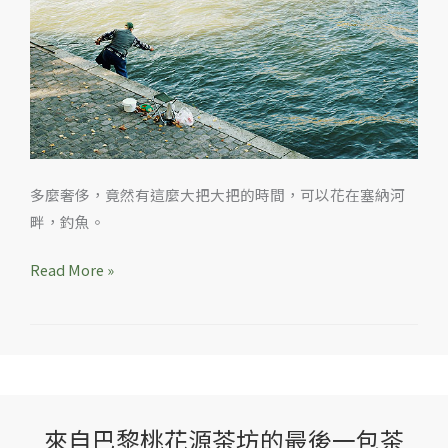
釣
魚
多麼奢侈，竟然有這麼大把大把的時間，可以花在塞納河
畔，釣魚。
Read More »
來自巴黎桃花源茶坊的最後一包茶
來