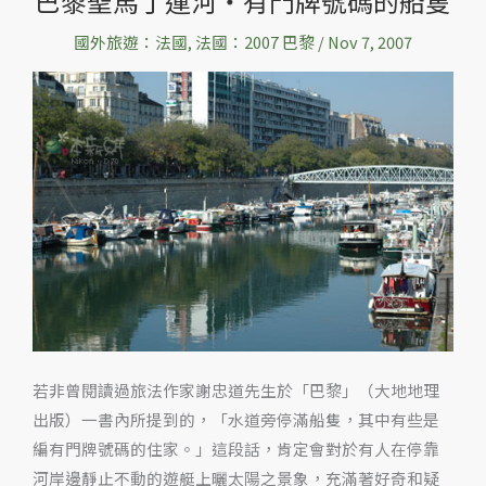
巴黎聖馬丁運河‧有門牌號碼的船隻
黎
國外旅遊：法國
,
法國：2007 巴黎
/
Nov 7, 2007
聖
馬
丁
運
河‧
有
門
牌
號
碼
的
船
若非曾閱讀過旅法作家謝忠道先生於「巴黎」（大地地理
隻
出版）一書內所提到的，「水道旁停滿船隻，其中有些是
編有門牌號碼的住家。」這段話，肯定會對於有人在停靠
河岸邊靜止不動的遊艇上曬太陽之景象，充滿著好奇和疑