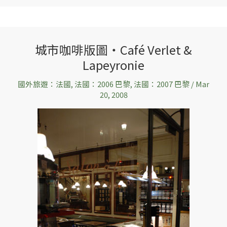
城市咖啡版圖‧Café Verlet &
城
Lapeyronie
市
咖
國外旅遊：法國
,
法國：2006 巴黎
,
法國：2007 巴黎
/
Mar
啡
20, 2008
版
圖‧
Café
Verlet
&
Lapeyronie