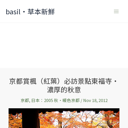
Skip
basil‧草本新鮮
to
content
京都賞楓（紅葉）必訪景點東福寺‧
京
濃厚的秋意
都
賞
京都
,
日本：2005 秋‧暖色京都
/
Nov 18, 2012
楓
（紅
葉）
必