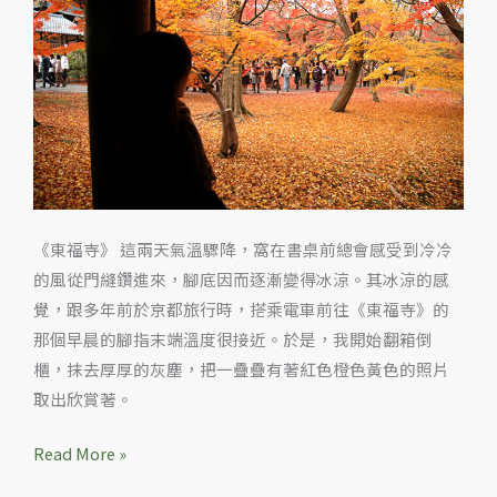
訪
景
點
東
福
寺‧
濃
厚
《東福寺》 這兩天氣溫驟降，窩在書桌前總會感受到冷冷
的
的風從門縫鑽進來，腳底因而逐漸變得冰涼。其冰涼的感
秋
覺，跟多年前於京都旅行時，搭乘電車前往《東福寺》的
意
那個早晨的腳指末端溫度很接近。於是，我開始翻箱倒
櫃，抹去厚厚的灰塵，把一疊疊有著紅色橙色黃色的照片
取出欣賞著。
Read More »