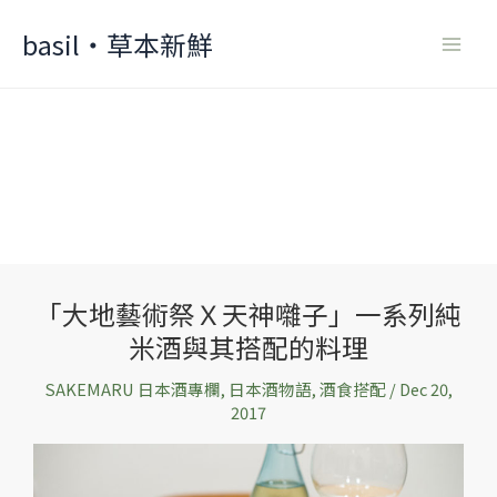
Skip
basil‧草本新鮮
to
content
「大地藝術祭Ｘ天神囃子」一系列純
「大
米酒與其搭配的料理
地
藝
SAKEMARU 日本酒專欄
,
日本酒物語
,
酒食搭配
/
Dec 20,
術
2017
祭
Ｘ
天