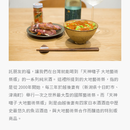
神
囃
子」
一
系
列
純
米
酒
託朋友的福，讓我們在台灣就能喝到「天神囃子 大地藝術
與
祭版」的一系列純米酒。 這裡所提到的大地藝術祭，指的
其
是從 2000年開始，每三年於越後妻有（新潟県十日町市、
搭
津南町）舉行一次之世界最大型的國際藝術祭。而「天神
配
囃子 大地藝術祭版」則是由越後妻有四家日本酒酒造中歷
的
史最悠久的魚沼酒造，與大地藝術祭合作而釀造的特別版
料
商品。
理