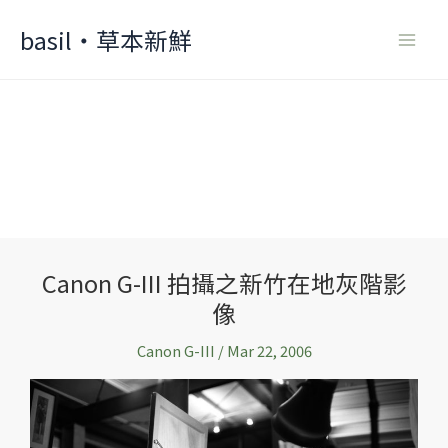
Skip
basil‧草本新鮮
to
content
Canon G-III 拍攝之新竹在地灰階影
Canon
像
G-
III
Canon G-III
/
Mar 22, 2006
拍
攝
之
新