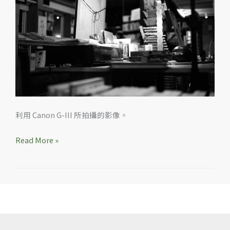
竹
在
地
灰
階
影
像
利用 Canon G-III 所拍攝的影像。
Read More »