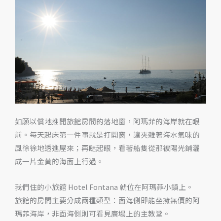
大
利
Amalfi
Hotel
Fontana
如願以償地推開旅館房間的落地窗，阿瑪菲的海岸就在眼
前。每天起床第一件事就是打開窗，讓夾雜著海水氣味的
風徐徐地透進屋來；再瞇起眼，看著船隻從那被陽光鋪灑
成一片金黃的海面上行過。
我們住的小旅館 Hotel Fontana 就位在阿瑪菲小鎮上。
旅館的房間主要分成兩種類型：面海側即能坐擁無價的阿
瑪菲海岸，非面海側則可看見廣場上的主教堂。