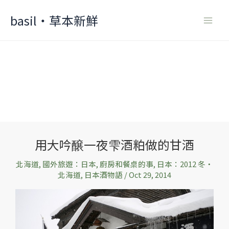
Skip
basil‧草本新鮮
to
content
用大吟醸一夜雫酒粕做的甘酒
用
大
北海道
,
國外旅遊：日本
,
廚房和餐桌的事
,
日本：2012 冬‧
吟
北海道
,
日本酒物語
/
Oct 29, 2014
醸
一
夜
雫