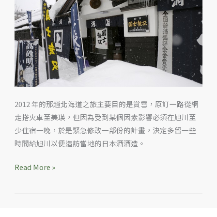
酒
粕
做
的
甘
酒
2012 年的那趟北海道之旅主要目的是賞雪，原訂一路從網
走搭火車至美瑛，但因為受到某個因素影響必須在旭川至
少住宿一晚，於是緊急修改一部份的計畫，決定多留一些
時間給旭川以便造訪當地的日本酒酒造。
Read More »