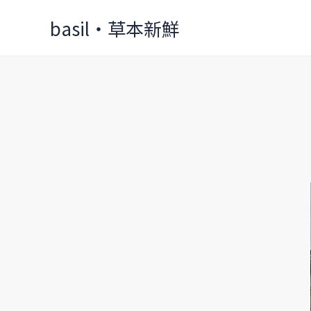
Skip
basil‧草本新鮮
to
content
京
都
國
立
博
物
館
（館
外