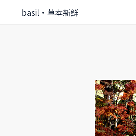
Skip
basil‧草本新鮮
to
content
京
都
永
觀
堂
之
夜
樂
音