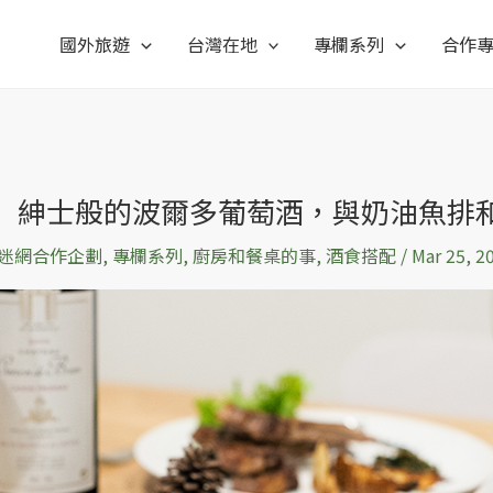
國外旅遊
台灣在地
專欄系列
合作
】紳士般的波爾多葡萄酒，與奶油魚排
迷網合作企劃
,
專欄系列
,
廚房和餐桌的事
,
酒食搭配
/
Mar 25, 2