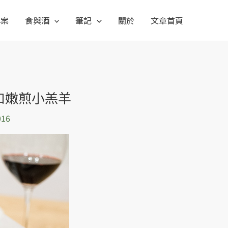
專案
食與酒
筆記
關於
文章首頁
和嫩煎小羔羊
016