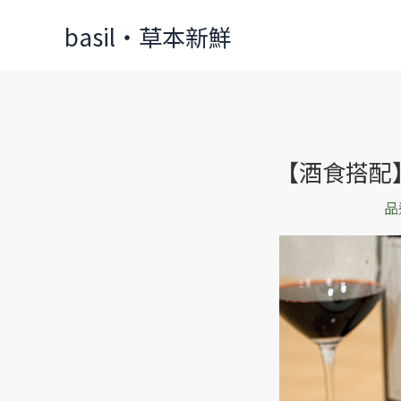
Skip
basil‧草本新鮮
to
content
【酒食搭配
【酒
食
品
搭
配】
紳
士
般
的
波