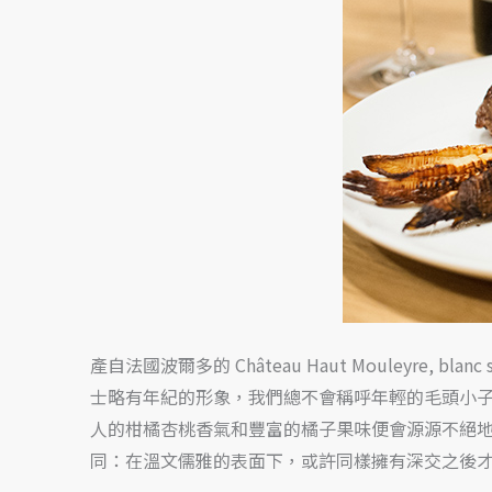
爾
多
葡
萄
酒，
與
奶
油
魚
排
和
嫩
產自法國波爾多的 Château Haut Mouleyr
煎
士略有年紀的形象，我們總不會稱呼年輕的毛頭小
小
人的柑橘杏桃香氣和豐富的橘子果味便會源源不絕
羔
同：在溫文儒雅的表面下，或許同樣擁有深交之後
羊