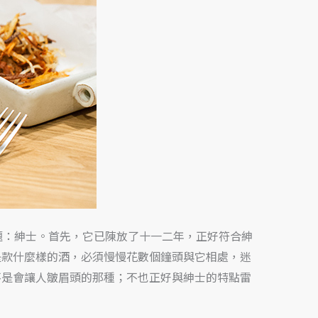
月所設定的主題：紳士。首先，它已陳放了十一二年，正好符合紳
是款什麼樣的酒，必須慢慢花數個鐘頭與它相處，迷
不是會讓人皺眉頭的那種；不也正好與紳士的特點雷