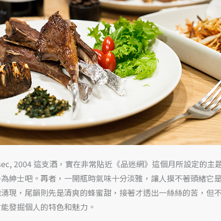
e, blanc sec, 2004 這支酒，實在非常貼近《品迷網》這個
子為紳士吧。再者，一開瓶時氣味十分淡雅，讓人摸不著頭緒它
地湧現，尾韻則先是清爽的蜂蜜甜，接著才透出一絲絲的苦，但
才能發掘個人的特色和魅力。