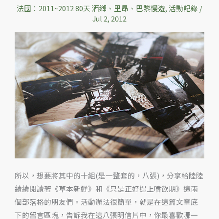
的
法國：2011~2012 80天 酒鄉、里昂、巴黎慢遊
,
活動記錄
/
第
Jul 2, 2012
一
批
明
信
片
「影
迷
‧
巴
黎」
以
及
所以，想要將其中的十組(是一整套的，八張)，分享給陸陸
贈
續續閱讀著《草本新鮮》和《只是正好遇上嗜飲期》這兩
送
個部落格的朋友們。活動辦法很簡單，就是在這篇文章底
活
下的留言區塊，告訴我在這八張明信片中，你最喜歡哪一