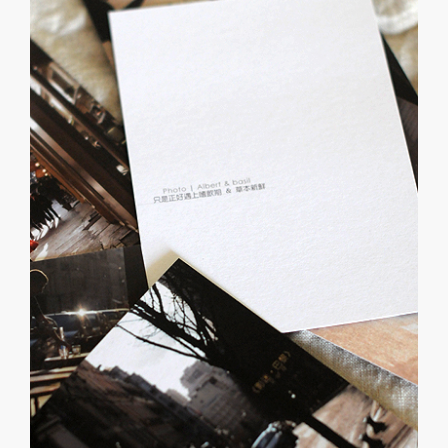
巴
黎」
明
信
片
贈
送
活
動