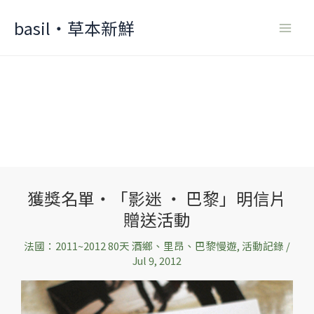
Skip
basil‧草本新鮮
to
content
獲獎名單‧「影迷 ‧ 巴黎」明信片
獲
贈送活動
獎
名
法國：2011~2012 80天 酒鄉、里昂、巴黎慢遊
,
活動記錄
/
單‧
Jul 9, 2012
「影
迷
‧