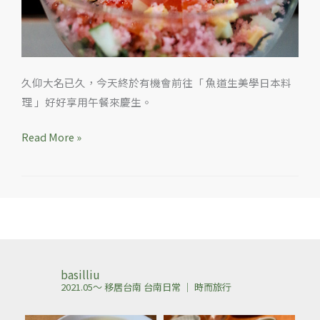
魚
道
生
午
久仰大名已久，今天終於有機會前往「 魚道生美學日本料
餐
理 」好好享用午餐來慶生。
Read More »
basilliu
2021.05～ 移居台南
台南日常 ｜ 時而旅行