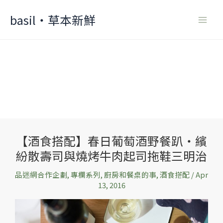
Skip
basil‧草本新鮮
to
content
【酒食搭配】春日葡萄酒野餐趴‧繽
【酒
紛散壽司與燒烤牛肉起司拖鞋三明治
食
搭
品迷網合作企劃
,
專欄系列
,
廚房和餐桌的事
,
酒食搭配
/
Apr
配】
13, 2016
春
日
葡