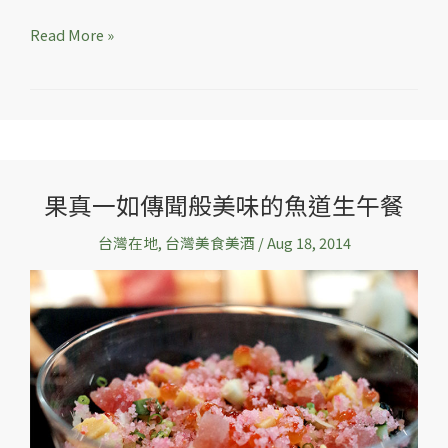
司
拖
Read More »
鞋
三
明
治
果真一如傳聞般美味的魚道生午餐
果
真
台灣在地
,
台灣美食美酒
/
Aug 18, 2014
一
如
傳
聞
般
美
味
的