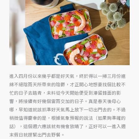
萄
酒
野
餐
趴‧
繽
紛
散
壽
進入四月份以來幾乎都是好天氣，終於得以一掃三月份連
司
綿不絕陰雨天所帶來的陰鬱，才正開心地想要找個比較不
與
忙的日子去踏青，未料從今天開始便受到滯留鋒面的影
燒
響，將接續有好幾個雷雨交加的日子。真是春天後母心
烤
哪，早知道就該抓準好天氣馬上放下一切出門去的。不過
牛
稍微值得慶幸的是，根據氣象預報的說法（如果夠準確的
肉
話），這個週六應該就有機會放晴了，正好可以一進入週
起
末假日就趕緊出門去野餐。