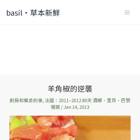
Skip
basil‧草本新鮮
to
content
羊角椒的逆襲
羊
角
廚房和餐桌的事
,
法國：2011~2012 80天 酒鄉、里昂、巴黎
椒
慢遊
/
Jan 14, 2013
的
逆
襲