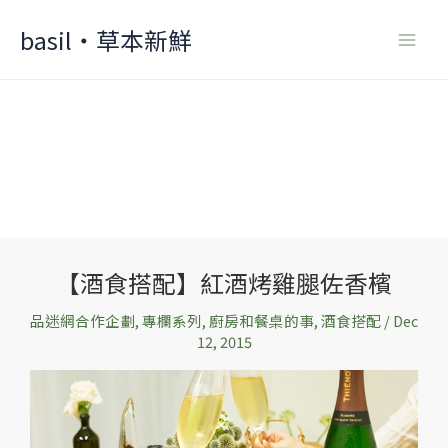
Skip
basil‧草本新鮮
to
content
【酒食搭配】紅酒烤雞腿佐香檳
【酒
食
品迷網合作企劃
,
專欄系列
,
廚房和餐桌的事
,
酒食搭配
/
Dec
搭
12, 2015
配】
紅
酒
烤