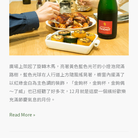
雞
腿
佐
香
檳
廣場上架起了旋轉木馬，亮著黃色藍色光芒的小燈泡爬滿
路樹，藍色光球在人行道上方隨風搖晃著，櫥窗內擺滿了
以紅綠金白為主色調的裝飾，「金鉤杯，金鉤杯，金鉤偶
～了威」也已經聽了好多次，12 月就是這麼一個繽紛歡樂
充滿節慶氣息的月份。
Read More »