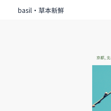
Skip
basil‧草本新鮮
to
content
日
本
京都
,
北
寫
真
幾
枚‧
京
都
梅