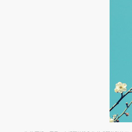
花、
北
海
道
札
幌