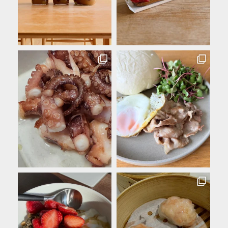
斜
路
湖