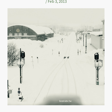
/
Feb 3, 2013
海
道
美
瑛、
丹
頂
鶴、
法
國
巴
黎
蒙
馬
特、
日
本