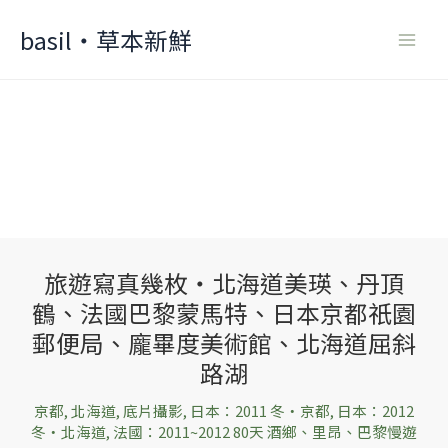
Skip
basil‧草本新鮮
to
content
旅遊寫真幾枚‧北海道美瑛、丹頂
旅
鶴、法國巴黎蒙馬特、日本京都祇園
遊
寫
郵便局、龐畢度美術館、北海道屈斜
真
路湖
幾
京都
,
北海道
,
底片攝影
,
日本：2011 冬‧京都
,
日本：2012
枚‧
冬‧北海道
,
法國：2011~2012 80天 酒鄉、里昂、巴黎慢遊
北