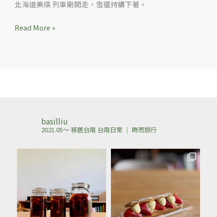
京
北海道美瑛 列車剛開走，雪還持續下著。
都
Read More »
祇
園
郵
便
局、
龐
畢
basilliu
度
2021.05～ 移居台南
台南日常 ｜ 時而旅行
美
術
館、
北
海
道
屈