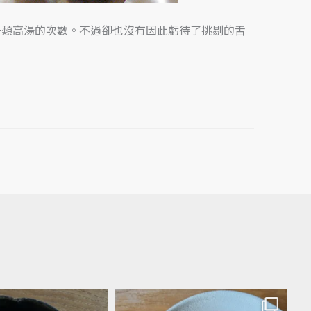
一類高湯的次數。不過卻也沒有因此虧待了挑剔的舌