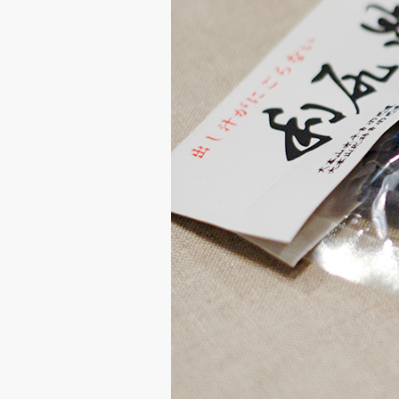
材
「利
尻
昆
布」
來
製
備
美
味
高
湯