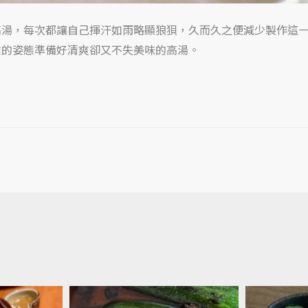
高湯，每次都讓自己揮汗如雨略顯狼狽，久而久之便減少製作這
雅的姿態準備好清爽卻又不失美味的高湯。