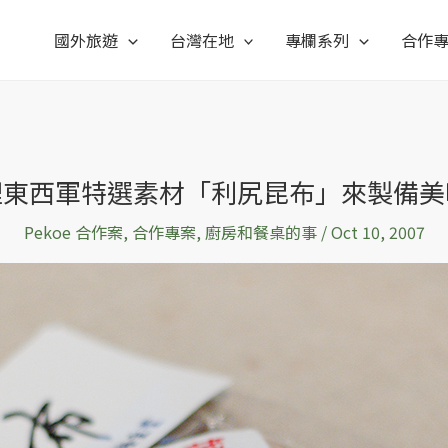
國外旅遊
台灣在地
專欄系列
合作
理東西軍特選素材「利尻昆布」來製備美
Pekoe 合作案
,
合作專案
,
廚房和餐桌的事
/
Oct 10, 2007