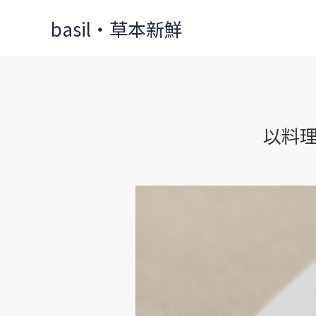
Skip
basil‧草本新鮮
to
content
以料
以
料
理
東
西
軍
特
選
素