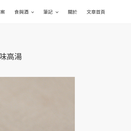
專案
食與酒
筆記
關於
文章首頁
味高湯