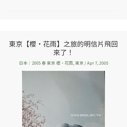
東京【櫻‧花雨】之旅的明信片飛回
東
來了！
京
【櫻‧
日本：2005 春 東京 櫻‧花雨
,
東京
/
Apr 7, 2005
花
雨】
之
旅
的
明
信
片