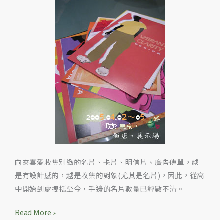
回
的
戰
利
品：
美
麗
的
免
費
明
信
片
向來喜愛收集別緻的名片、卡片、明信片、廣告傳單，越
是有設計感的，越是收集的對象(尤其是名片)，因此，從高
中開始到處搜括至今，手邊的名片數量已經數不清。
Read More »