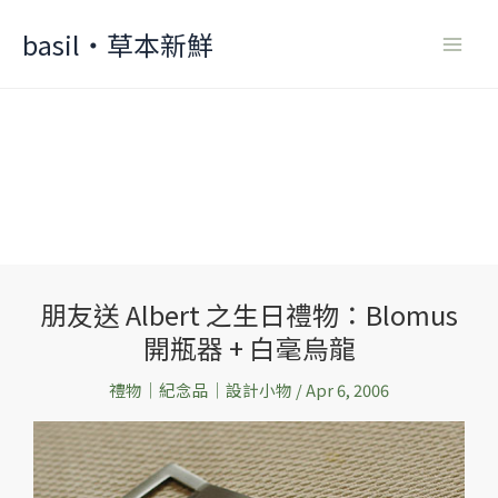
Skip
basil‧草本新鮮
to
content
朋友送 Albert 之生日禮物：Blomus
朋
開瓶器 + 白毫烏龍
友
送
禮物│紀念品│設計小物
/
Apr 6, 2006
Albert
之
生
日