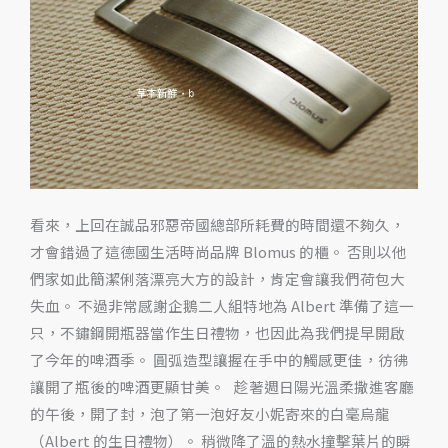
禮
物：
Blomus
開
瓶
器
+
白
看來，上回在誠品邪惡帝國總部所耗費的時間還不夠久，
毫
才會錯過了這德國生活時尚品牌 Blomus 的櫃。 否則以他
烏
們家如此簡潔俐落漂亮大方的設計，肯定會讓我們荷包大
龍
失血。 不過非常感謝企鵝二人組特地為 Albert 準備了這一
只，不鏽鋼開瓶器當作生日禮物，也因此為我們提早開啟
了今年的啤酒季。 圓弧造型讓握在手中的觸感更佳，彷彿
讓開了瓶後的啤酒更顯甘美。 趁著週日陽光溫柔撒進客廳
的午後，開了封，泡了第一泡好友小妮寄來的白毫烏龍
（Albert 的生日禮物）。 稍微降了溫的熱水撞擊葉片的瞬