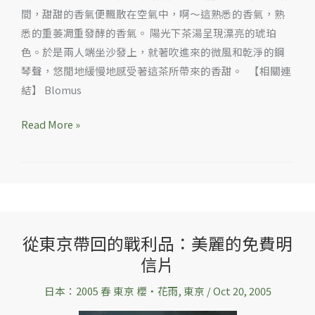
間，甜甜的香氣便飄散在空氣中，啊～這熟悉的香氣，熟
悉的重萎凋重發酵的香氣。 陽光下茶湯呈現漂亮的琥珀
色。於是兩人端坐沙發上，就著吹進來的微風和乾淨的鋼
琴聲，悠閒地緩慢地感受著這茶所帶來的香甜。 【相關連
結】 Blomus
Read More »
從東京帶回的戰利品：美麗的免費明
從
信片
東
京
日本：2005 春 東京 櫻‧花雨
,
東京
/
Oct 20, 2005
帶