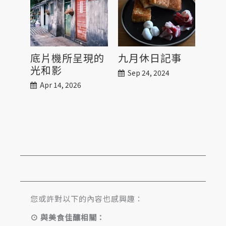
底片機所呈現的
九月休日記事
休
光和影
排
Sep 24, 2024
蒜
Apr 14, 2026
Jul
您或許對以下的內容也感興趣：
⊙ 與美食佳釀相關：