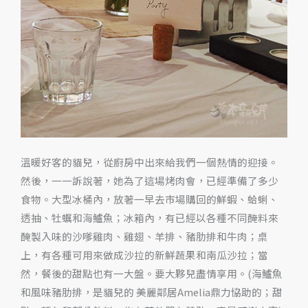
溫暖好客的貓兒，從廚房中出來給我們一個熱情的迎接。
然後，一一訴說著，她為了這場烤肉會，已經準備了多少
食物。大型冰桶內，放著一早去市場購回的鮮蝦、蛤蜊、
透抽、牡蠣和海鱸魚；冰箱內，有已經以各種不同醃料來
醃製入味的沙嗲雞肉、雞翅、羊排、豬肋排和牛肉；桌
上，有各種可用來做成沙拉的新鮮蔬果和南瓜沙拉；當
然，餐後的甜點也有一大盤。要大夥兒盡情享用。(海鱸魚
和風味豬肋排，是貓兒的 美麗鄰居Amelia鼎力協助的；甜