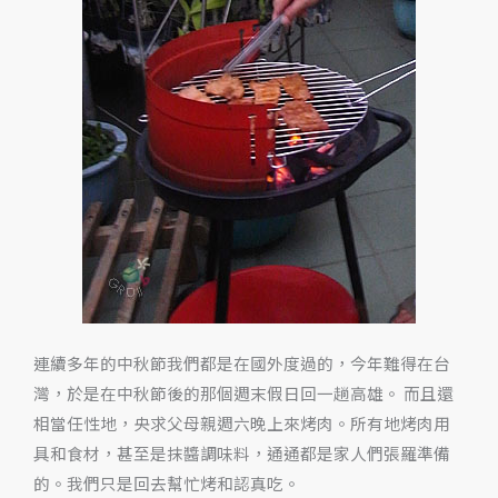
蠣
真
好
吃）
連續多年的中秋節我們都是在國外度過的，今年難得在台
灣，於是在中秋節後的那個週末假日回一趟高雄。 而且還
相當任性地，央求父母親週六晚上來烤肉。所有地烤肉用
具和食材，甚至是抹醬調味料，通通都是家人們張羅準備
的。我們只是回去幫忙烤和認真吃。