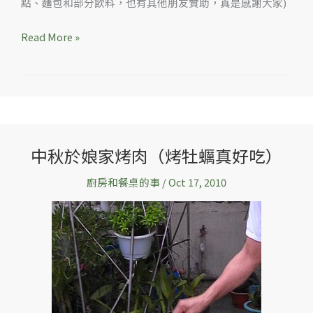
點、麵包和部分飲料，也有其他朋友贊助，真是感謝大家)
Read More »
中秋於娘家烤肉（烤牡蠣真好吃）
中
秋
廚房和餐桌的事
/
Oct 17, 2010
於
娘
家
烤
肉
（烤
牡