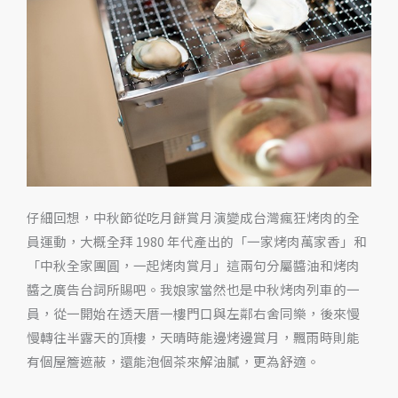
肉
這
樣
烤，
以
及
兩
款
好
仔細回想，中秋節從吃月餅賞月演變成台灣瘋狂烤肉的全
搭
員運動，大概全拜 1980 年代產出的「一家烤肉萬家香」和
的
「中秋全家團圓，一起烤肉賞月」這兩句分屬醬油和烤肉
葡
醬之廣告台詞所賜吧。我娘家當然也是中秋烤肉列車的一
萄
員，從一開始在透天厝一樓門口與左鄰右舍同樂，後來慢
酒
慢轉往半露天的頂樓，天晴時能邊烤邊賞月，飄雨時則能
有個屋簷遮蔽，還能泡個茶來解油膩，更為舒適。