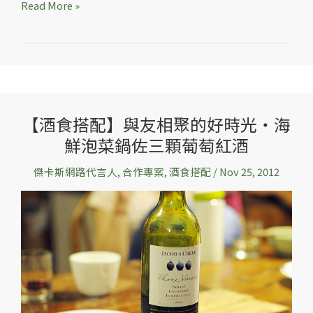
Read More »
【酒食搭配】與友相聚的好時光‧海
【酒
鮮泡菜鍋佐三顆葡萄紅酒
食
搭
傑卡斯網路代言人
,
合作專案
,
酒食搭配
/
Nov 25, 2012
配】
與
友
相
聚
的
好
時