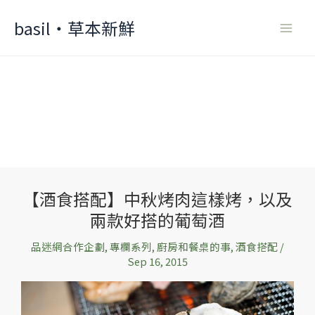
Skip
basil‧草本新鮮
to
content
【酒食搭配】中秋烤肉這樣烤，以及
【酒
兩款好搭的葡萄酒
食
搭
品迷網合作企劃
,
專欄系列
,
廚房和餐桌的事
,
酒食搭配
/
配】
Sep 16, 2015
中
秋
烤