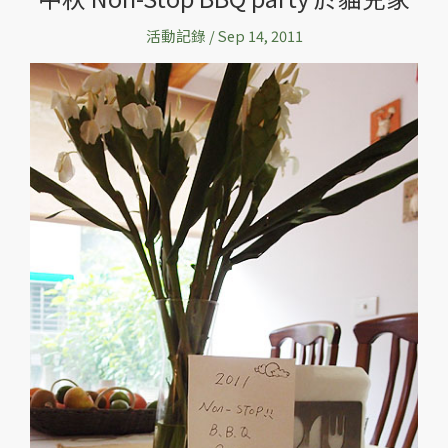
秋
活動記錄
/
Sep 14, 2011
Non-
Stop
BBQ
party
於
貓
兒
家