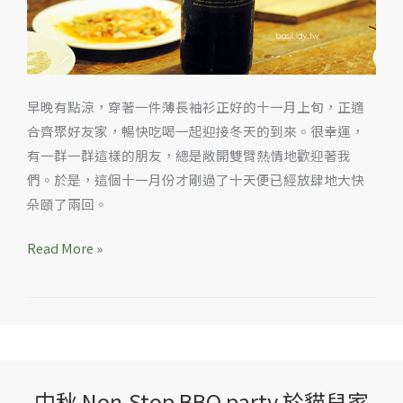
光‧
海
鮮
泡
早晚有點涼，穿著一件薄長袖衫正好的十一月上旬，正適
菜
合齊聚好友家，暢快吃喝一起迎接冬天的到來。很幸運，
鍋
有一群一群這樣的朋友，總是敞開雙臂熱情地歡迎著我
佐
們。於是，這個十一月份才剛過了十天便已經放肆地大快
三
朵頤了兩回。
顆
葡
Read More »
萄
紅
酒
中秋 Non-Stop BBQ party 於貓兒家
中