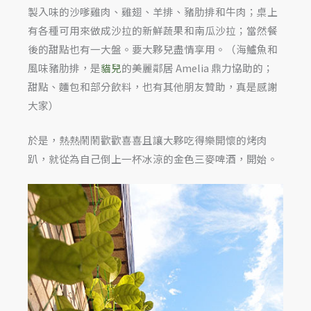
製入味的沙嗲雞肉、雞翅、羊排、豬肋排和牛肉；桌上
有各種可用來做成沙拉的新鮮蔬果和南瓜沙拉；當然餐
後的甜點也有一大盤。要大夥兒盡情享用。（海鱸魚和
風味豬肋排，是
貓兒
的美麗鄰居 Amelia 鼎力協助的；
甜點、麵包和部分飲料，也有其他朋友贊助，真是感謝
大家）
於是，熱熱鬧鬧歡歡喜喜且讓大夥吃得樂開懷的烤肉
趴，就從為自己倒上一杯冰涼的金色三麥啤酒，開始。