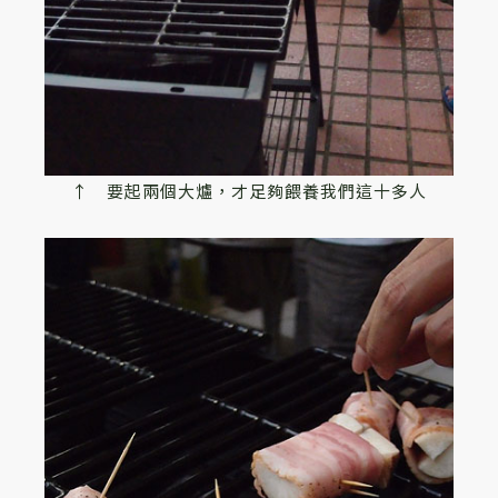
↑ 要起兩個大爐，才足夠餵養我們這十多人