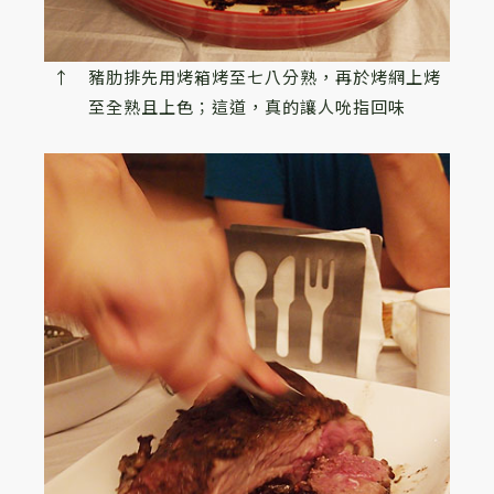
↑ 豬肋排先用烤箱烤至七八分熟，再於烤網上烤
至全熟且上色；這道，真的讓人吮指回味