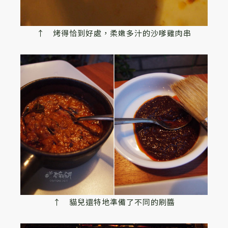
↑ 烤得恰到好處，柔嫩多汁的沙嗲雞肉串
↑ 貓兒還特地準備了不同的刷醬