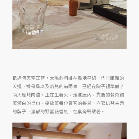
抵達時天空正藍，太陽斜斜掛在離地平線一些些距離的
天邊，排骨桑以及貓兒的前同事，已經在院子裡準備了
兩大座烤肉爐，正在生著火。走進屋內，靠窗的餐桌鋪
著潔白的桌巾、擺放著每位賓客的餐具、立著趴替主題
的牌子。濃郁的野薑花香氣，在桌旁飄散著。