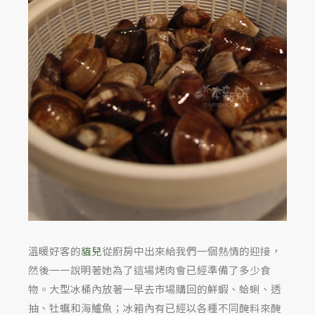
溫暖好客的
貓兒
從廚房中出來給我們一個熱情的迎接，
然後一一說明著她為了這場烤肉會已經準備了多少食
物。大型冰桶內放著一早去市場購回的鮮蝦、蛤蜊、透
抽、牡蠣和海鱸魚；冰箱內有已經以各種不同醃料來醃