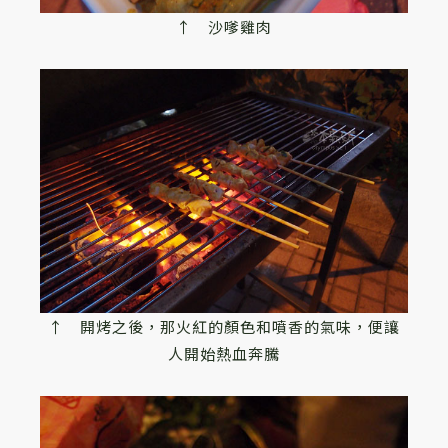
↑ 沙嗲雞肉
↑ 開烤之後，那火紅的顏色和噴香的氣味，便讓
人開始熱血奔騰