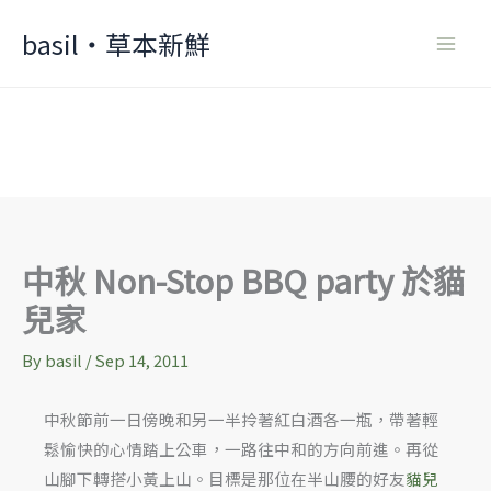
Skip
basil‧草本新鮮
to
content
中秋 Non-Stop BBQ party 於貓
兒家
By
basil
/
Sep 14, 2011
中秋節前一日傍晚和另一半拎著紅白酒各一瓶，帶著輕
鬆愉快的心情踏上公車，一路往中和的方向前進。再從
山腳下轉搭小黃上山。目標是那位在半山腰的好友
貓兒