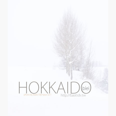
描？
是
粉
彩
畫？