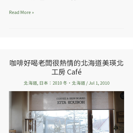
Read More »
咖啡好喝老闆很熱情的北海道美瑛北
咖
工房 Café
啡
好
北海道
,
日本：2010 冬‧北海道
/
Jul 1, 2010
喝
老
闆
很
熱
情