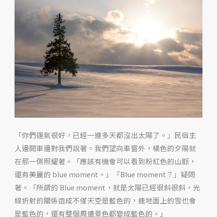
彩
的
北
海
道
美
瑛
傍
晚
還
有
「你們運氣很好，已經一連多天都沒出太陽了。」民宿主
聖
人邊開車邊對我們說著。我們望向車窗外，橘色的夕陽就
誕
在那一側照耀著。「應該有機會可以看到粉紅色的山脈，
樹
還有美麗的 blue moment。」「Blue moment？」疑問
著。「所謂的 Blue moment，就是太陽已經很斜很斜，光
線折射的關係造成不僅天空是藍色的，連地面上的雪也會
是藍色的，還有整個周遭景色都變成藍色的。」