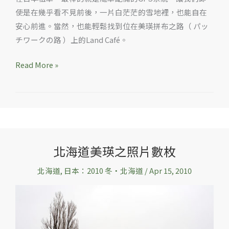
使是在幾乎看不見前後，一片白茫茫的雪地裡，也能自在
安心前進。當然，也能輕鬆找到位在美瑛拼布之路（ パッ
チワークの路 ）上的Land Café。
Read More »
北海道美瑛之照片數枚
北
海
北海道
,
日本：2010 冬‧北海道
/
Apr 15, 2010
道
美
瑛
之