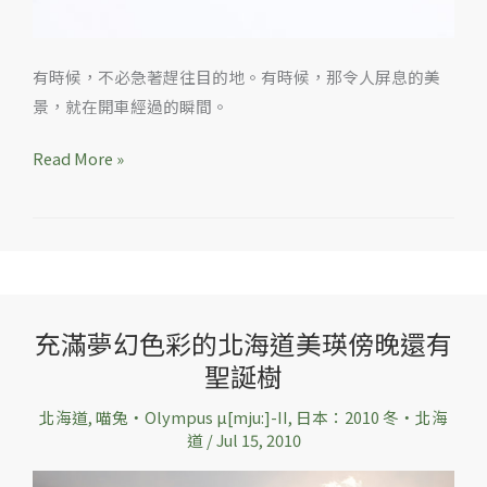
有時候，不必急著趕往目的地。有時候，那令人屏息的美
景，就在開車經過的瞬間。
Read More »
充滿夢幻色彩的北海道美瑛傍晚還有
充
聖誕樹
滿
夢
北海道
,
喵兔‧Olympus µ[mju:]-II
,
日本：2010 冬‧北海
幻
道
/
Jul 15, 2010
色