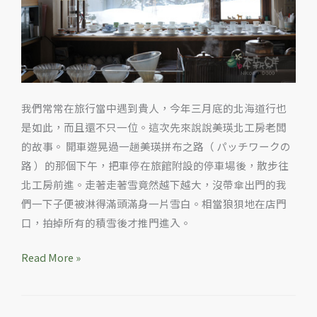
的
北
海
道
美
瑛
我們常常在旅行當中遇到貴人，今年三月底的北海道行也
北
是如此，而且還不只一位。這次先來說說美瑛北工房老闆
工
的故事。 開車遊晃過一趟美瑛拼布之路（ パッチワークの
房
路 ）的那個下午，把車停在旅館附設的停車場後，散步往
Café
北工房前進。走著走著雪竟然越下越大，沒帶傘出門的我
們一下子便被淋得滿頭滿身一片雪白。相當狼狽地在店門
口，拍掉所有的積雪後才推門進入。
Read More »