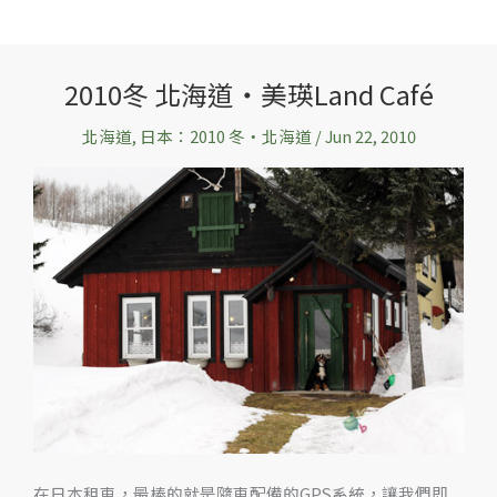
2010冬 北海道‧美瑛Land Café
2010
冬
北海道
,
日本：2010 冬‧北海道
/
Jun 22, 2010
北
海
道‧
美
瑛
Land
Café
在日本租車，最棒的就是隨車配備的GPS系統，讓我們即