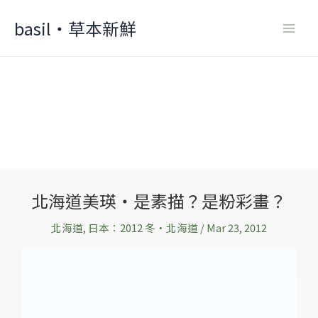
Skip
basil‧草本新鮮
to
content
北海道美瑛‧是素描？是粉彩畫？
北
海
北海道
,
日本：2012 冬‧北海道
/
Mar 23, 2012
道
美
瑛‧
是
素