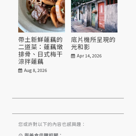
帶土新鮮蓮藕的
底片機所呈現的
九
二道菜：蓮藕燉
光和影
Sep
排骨、日式梅干
Apr 14, 2026
涼拌蓮藕
Aug 8, 2026
您或許對以下的內容也感興趣：
⊙ 與美食佳釀相關：