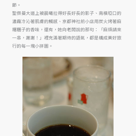
節。
聖傑曼大道上被晨曦拉得好長好長的影子、南橫埡口的
濃霧冷沁著肌膚的觸感、京都神社前小店用炭火烤著麻
糬糰子的香味，還有，她向老闆說的那句：「麻煩請來
一串，謝謝！」裡充滿著期待的語氣，都是構成美好旅
行的每一塊小拼圖。