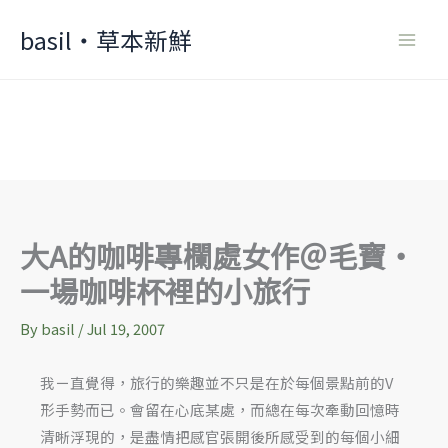
Skip
basil‧草本新鮮
to
content
大A的咖啡專欄處女作＠毛寶‧
一場咖啡杯裡的小旅行
By
basil
/
Jul 19, 2007
我ㄧ直覺得，旅行的樂趣並不只是在於每個景點前的V
形手勢而已。會留在心底某處，而總在每次牽動回憶時
清晰浮現的，是盡情把感官張開後所感受到的每個小細