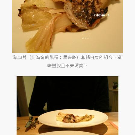
豬肉片（北海道的豬種：早來豚）和烤白菜的組合，滋
味豐腴且不失清爽。