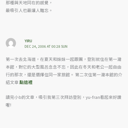
那種與天地同在的感覺，
最吸引人也最讓人難忘。
YIRU
DEC 24, 2006 AT 00:28 SUN
第一次去北海道，在夏天和妹妹一起跟團，登別就住在第一瀧
本館，對它的大型風呂念念不忘，因此在冬天和老公一起自由
行的那次，還是選擇住同一家旅館。 第二次住第一瀧本館的介
紹文章
點這裡
讀完小b的文章，吸引我第三次拜訪登別，yu-fran看起來好讚
喔!