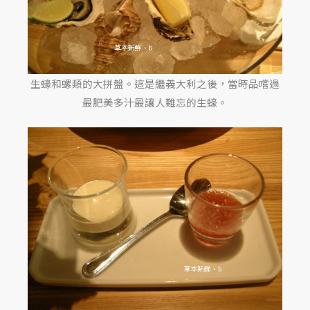
生蠔和螺類的大拼盤。這是繼義大利之後，當時品嚐過
最肥美多汁最讓人難忘的生蠔。