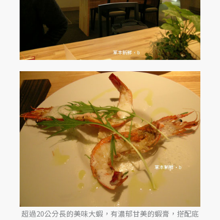
超過20公分長的美味大蝦，有濃郁甘美的蝦膏，搭配底