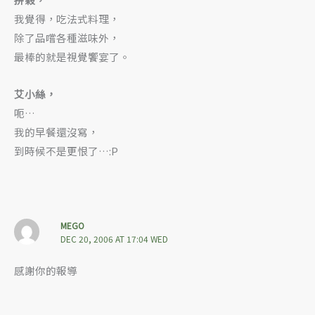
我覺得，吃法式料理，
除了品嚐各種滋味外，
最棒的就是視覺饗宴了。
艾小絲，
呃…
我的早餐還沒寫，
到時候不是更恨了…:P
MEGO
DEC 20, 2006 AT 17:04 WED
感謝你的報導