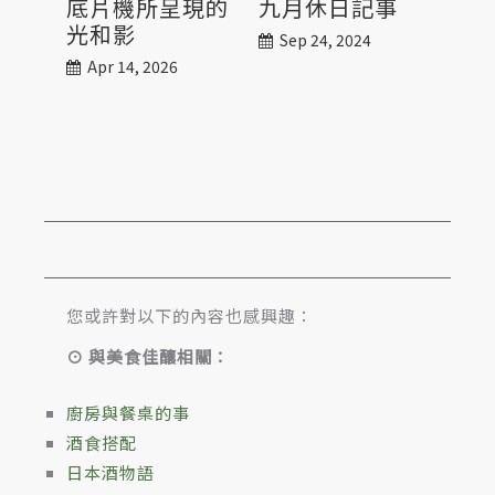
底片機所呈現的
九月休日記事
休
光和影
排
Sep 24, 2024
蒜
Apr 14, 2026
Jul
您或許對以下的內容也感興趣：
⊙ 與美食佳釀相關：
廚房與餐桌的事
酒食搭配
日本酒物語