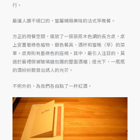
行。
最讓人讚不絕口的，當屬精緻美味的法式早晚餐。
方正的用餐空間，擺放了一張張原木色調的長方桌，桌
上安置著綠色植物、銀色餐具、酒杯和當晚（早）的菜
單。桌旁則有墨綠色的座椅。其中，最引人注目的，莫
過於最裡側被玻璃牆包圍的整面酒櫃；燈光下，一瓶瓶
的酒紛紛散發出誘人的光芒。
不例外的，為我們各自點了一杯紅酒。