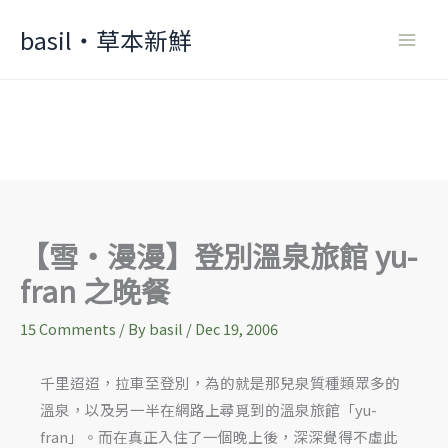
Skip
basil‧草本新鮮
to
content
【雪‧漫漫】登別溫泉旅館 yu-
fran 之晚餐
15 Comments
/ By
basil
/
Dec 19, 2006
千里迢迢，拉車至登別，為的就是那兒泉質種類眾多的
溫泉，以及另一半在網路上尋覓到的溫泉旅館「yu-
fran」。而在真正入住了一個晚上後，深深覺得不虛此