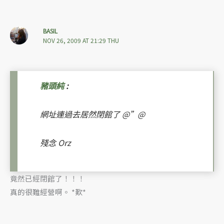
BASIL
NOV 26, 2009 AT 21:29 THU
豬頭純
:
網址連過去居然閉館了 @”@
殘念 Orz
竟然已經閉館了！！！
真的很難經營啊。 *歎*