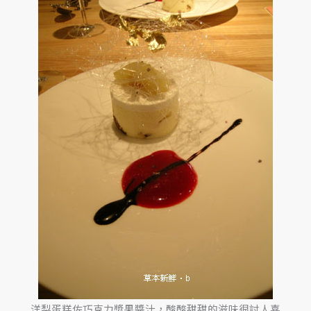
洋梨蛋糕佐巧克力漿果醬汁，酸酸甜甜的滋味很討人喜