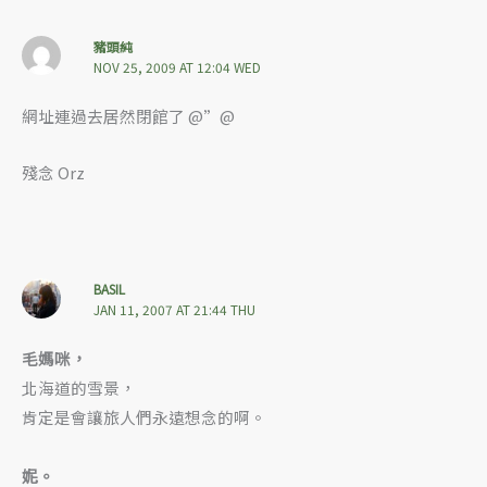
豬頭純
NOV 25, 2009 AT 12:04 WED
網址連過去居然閉館了 @”@
殘念 Orz
BASIL
JAN 11, 2007 AT 21:44 THU
毛媽咪，
北海道的雪景，
肯定是會讓旅人們永遠想念的啊。
妮。