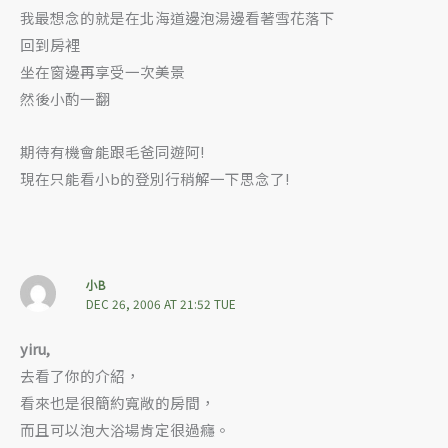
我最想念的就是在北海道邊泡湯邊看著雪花落下
回到房裡
坐在窗邊再享受一次美景
然後小酌一翻
期待有機會能跟毛爸同遊阿!
現在只能看小b的登別行稍解一下思念了!
小B
DEC 26, 2006 AT 21:52 TUE
yiru,
去看了你的介紹，
看來也是很簡約寬敞的房間，
而且可以泡大浴場肯定很過癮。