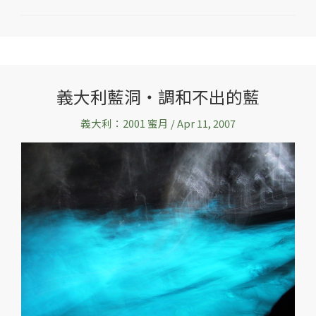
義大利藍洞‧調和不出的藍
義
大
義大利：2001 蜜月
/
Apr 11, 2007
利
藍
洞‧
調
和
不
出
的
藍