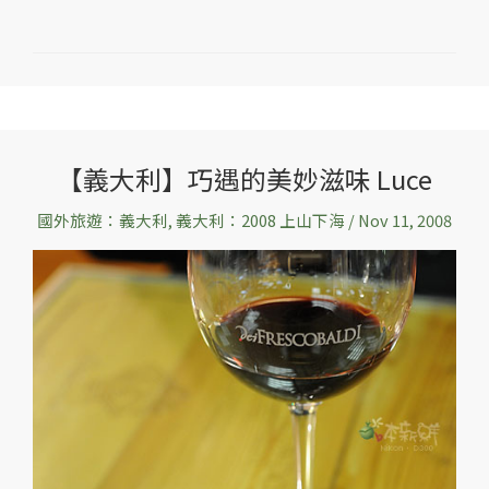
【義大利】巧遇的美妙滋味 Luce
【義
大
國外旅遊：義大利
,
義大利：2008 上山下海
/
Nov 11, 2008
利】
巧
遇
的
美
妙
滋
味
Luce