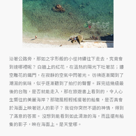
沿著公路旁，那如之字形般的小徑持續往下走去，究竟會
到達哪裡呢？ 白牆上的紅花，在溫熱的陽光下吐著蕊；鏤
空雕花的鐵門，在寂靜的空氣中閃著光。 彷彿逐漸聞到了
潮濕的氣味，似乎逐漸聽到了拍打的聲響。 踩完這幾級最
後的台階，是否就能走入，那在旅遊書上看到的，令人心
生嚮往的美麗海岸？那隨風輕輕搖擺著的船隻，是否真會
於海面上映著迷人的影子？ 我從你突然不語的神情，得到
了滿意的答案。 沒想到能看到如此清澈的海，而且還有船
隻的影子，映在海面上。是天堂哪。