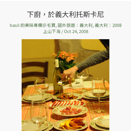
下廚，於義大利托斯卡尼
下
廚，
basil 的美味專欄＠毛寶
,
國外旅遊：義大利
,
義大利：2008
於
上山下海
/
Oct 24, 2008
義
大
利
托
斯
卡
尼