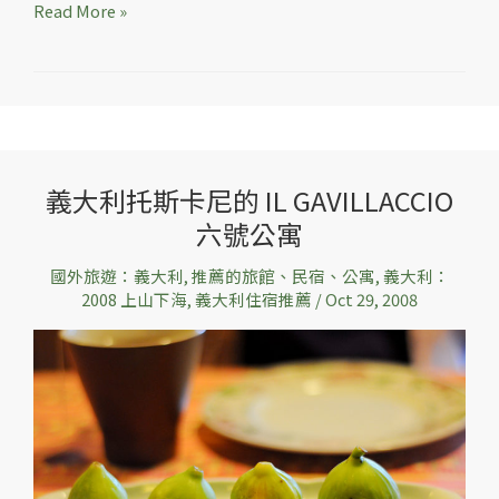
Read More »
義大利托斯卡尼的 IL GAVILLACCIO
義
六號公寓
大
利
國外旅遊：義大利
,
推薦的旅館、民宿、公寓
,
義大利：
托
2008 上山下海
,
義大利住宿推薦
/
Oct 29, 2008
斯
卡
尼
的
IL
GAVILLACCIO
六