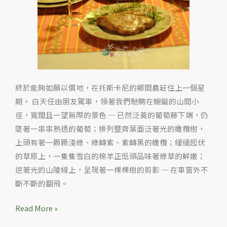
終於能夠如願以償地，在托斯卡尼的鄉間農莊住上一個星
期。 白天任由朋友駕車，領著我們馳騁在蜿蜒的山間小
徑，寬闊且一望無際的景色 ─ 已然泛黃的葡萄藤下端，仍
墜著一串串熟透的葡萄；排列整齊葉面泛著光的橄欖樹，
上頭有著一顆顆淺綠、綠轉紫、紫轉黑的橄欖；緩緩起伏
的草原上，一隻隻雪白的棉羊正低頭品味著綠草的鮮嫩；
逆著光的山陵線上，呈現著一棵棵樹的剪影 ─ 在車窗外不
斷不斷的翻飛。
Read More »