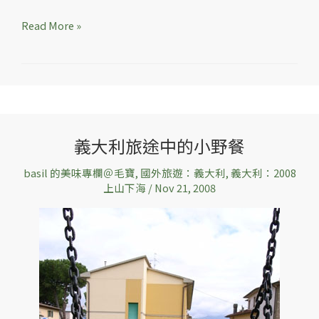
Read More »
義大利旅途中的小野餐
義
大
basil 的美味專欄＠毛寶
,
國外旅遊：義大利
,
義大利：2008
利
上山下海
/
Nov 21, 2008
旅
途
中
的
小
野
餐