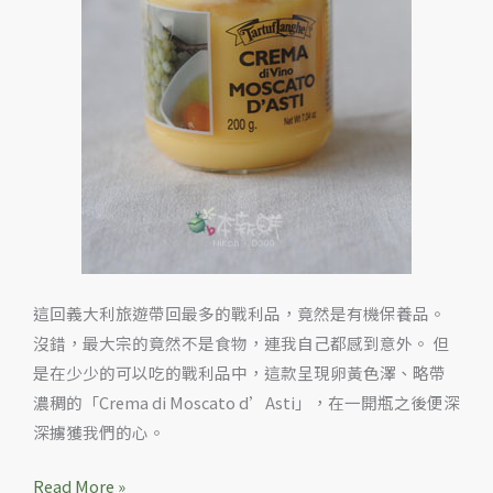
新
葡
萄
香
氣
的
Crema
di
Moscato
d’Asti
這回義大利旅遊帶回最多的戰利品，竟然是有機保養品。
沒錯，最大宗的竟然不是食物，連我自己都感到意外。 但
是在少少的可以吃的戰利品中，這款呈現卵黃色澤、略帶
濃稠的「Crema di Moscato d’Asti」，在一開瓶之後便深
深擄獲我們的心。
Read More »