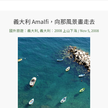
義大利 Amalfi，向那風景畫走去
義
大
國外旅遊：義大利
,
義大利：2008 上山下海
/
Nov 5, 2008
利
Amalfi，
向
那
風
景
畫
走
去