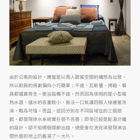
中
樓
公
寓
The
Major
Apartment
in
Rome
由於公寓的設計，應當是以兩人甜蜜空間的構想為出發，
所以廚房的規劃偏向小巧簡單；不過，瓦斯爐、烤箱、餐
具都還算齊全。衛浴設備不錯，然而因為使用的是小型電
熱水器，儲水的容量較小，無法一口氣讓四個人接連著洗
澡，略為可惜。而且，這回分別在不同區域住的三個旅
館，都發現排水系統實在很不完善；即使已經是乾濕分離
的設計，卻不知哪個環節出錯，總是會在洗完澡發現淋浴
間外面的地上仍舊濕了一大片。