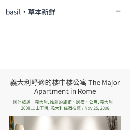
Skip
basil‧草本新鮮
to
content
義大利舒適的樓中樓公寓 The Major
義
Apartment in Rome
大
利
國外旅遊：義大利
,
推薦的旅館、民宿、公寓
,
義大利：
舒
2008 上山下海
,
義大利住宿推薦
/
Nov 25, 2008
適
的
樓