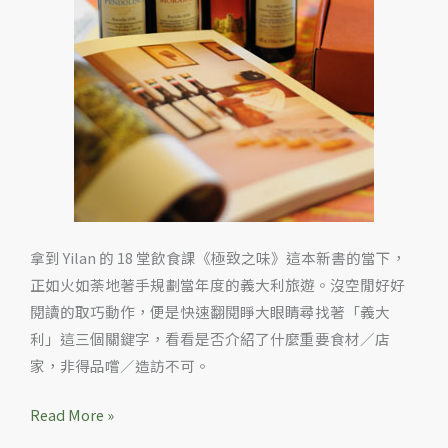
拿到 Yilan 的 18 堂飲食課《極致之味》這本新書的當下，
正如火如荼地著手規劃當年度的義大利旅遊。沒空閒好好
閱讀的取巧動作，便是快速翻閱睜大眼睛尋找著「義大
利」這三個關鍵字，看看是否介紹了什麼重要食材／店
家，非得品嚐／造訪不可。
Read More »