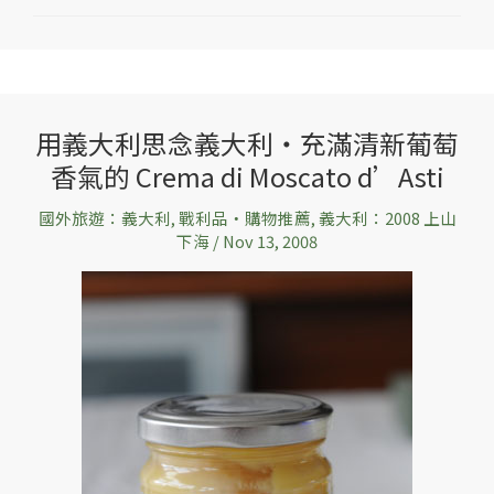
用義大利思念義大利‧充滿清新葡萄
用
香氣的 Crema di Moscato d’Asti
義
大
國外旅遊：義大利
,
戰利品‧購物推薦
,
義大利：2008 上山
利
下海
/
Nov 13, 2008
思
念
義
大
利‧
充
滿
清