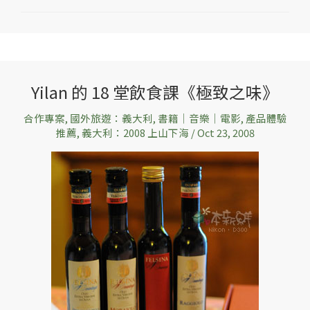
Yilan 的 18 堂飲食課《極致之味》
Yilan
的
合作專案
,
國外旅遊：義大利
,
書籍│音樂│電影
,
產品體驗
18
推薦
,
義大利：2008 上山下海
/
Oct 23, 2008
堂
飲
食
課
《極
致
之
味》