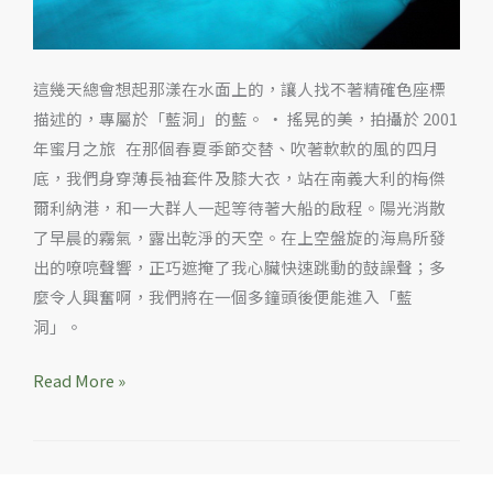
這幾天總會想起那漾在水面上的，讓人找不著精確色座標
描述的，專屬於「藍洞」的藍。 ‧ 搖晃的美，拍攝於 2001
年蜜月之旅 在那個春夏季節交替、吹著軟軟的風的四月
底，我們身穿薄長袖套件及膝大衣，站在南義大利的梅傑
爾利納港，和一大群人一起等待著大船的啟程。陽光消散
了早晨的霧氣，露出乾淨的天空。在上空盤旋的海鳥所發
出的嘹喨聲響，正巧遮掩了我心臟快速跳動的鼓譟聲；多
麼令人興奮啊，我們將在一個多鐘頭後便能進入「藍
洞」。
Read More »