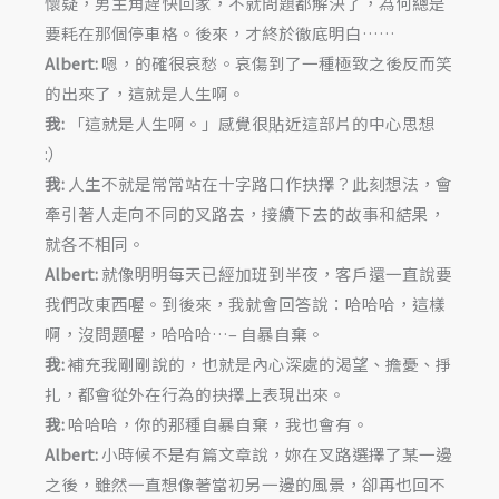
懷疑，男主角趕快回家，不就問題都解決了，為何總是
要耗在那個停車格。後來，才終於徹底明白……
Albert:
嗯，的確很哀愁。哀傷到了一種極致之後反而笑
的出來了，這就是人生啊。
我:
「這就是人生啊。」感覺很貼近這部片的中心思想
:）
我:
人生不就是常常站在十字路口作抉擇？此刻想法，會
牽引著人走向不同的叉路去，接續下去的故事和結果，
就各不相同。
Albert:
就像明明每天已經加班到半夜，客戶還一直說要
我們改東西喔。到後來，我就會回答說：哈哈哈，這樣
啊，沒問題喔，哈哈哈…– 自暴自棄。
我:
補充我剛剛說的，也就是內心深處的渴望、擔憂、掙
扎，都會從外在行為的抉擇上表現出來。
我:
哈哈哈，你的那種自暴自棄，我也會有。
Albert:
小時候不是有篇文章說，妳在叉路選擇了某一邊
之後，雖然一直想像著當初另一邊的風景，卻再也回不