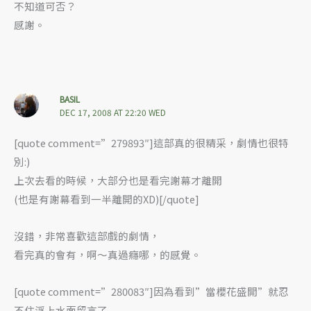
不知道可否？
感謝。
BASIL
DEC 17, 2008 AT 22:20 WED
[quote comment=”279893″]這部真的很精采，劇情也很特
別:)
上次去看的時候，大部分也是看完謝幕才離開
(也是有謝幕看到一半離開的XD)[/quote]
沒錯，非常喜歡這部戲的劇情，
看完真的會有，啊～真過癮哪，的感覺。
[quote comment=”280083″]因為看到”當櫻花盛開”就忍
不住浮上水面留言了