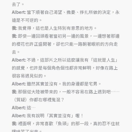
去了。
Albert:
當下順著自己渴望、擔憂、掙扎所做的決定，永
遠是不可逆的。
我:
我覺得，這也是人生特別有意思的地方。
我:
即使一邊回頭看著當初另一邊的風景，一邊想著那邊
的櫻花也許正盛開著，卻也只能一路朝著眼前的方向走
去。
Albert:
不過，這部片之所以這麼讓我有「這就是人生」
的感覺，也許是每個角色個性都非常鮮明，好像在路上
很容易遇見似的。
Albert:
雖然其實並沒有。我的身邊都是宅男。
我:
那個從大陸被帶來的，一般不容易在路上遇到吧……
（質疑）你都在哪裡鬼混？
Albert:
這…
Albert:
我有說明「其實並沒有」喔！
我:
裡面啊，非常喜歡「魚頭」的那一段，真的忍不住就
噗哧笑了出來。