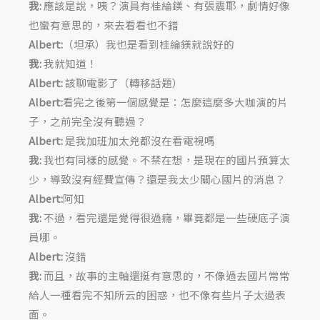
我:
應該是說，咦？演員有桂綸鎂、有張震耶，劇情好像
也蠻有意思的，來去看看也不錯
Albert:
（坦承）我也是看到桂綸鎂就說好的
我:
我就知道！
Albert:
該聊電影了（轉移話題）
Albert:
看完之後第一個感覺是：怎麼這麼多大咖演的片
子，之前完全沒有聽過？
Albert:
是我加班加太兇都沒在看電視嗎
我:
我也有同樣的感覺。不禁在想，是現在的國片預算太
少，導致沒有經費宣傳？還是我太少關心國片的消息？
Albert:
阿知
我:
不過，看完還是覺得很過癮，畢竟都是一些硬底子演
員哪。
Albert:
沒錯
我:
而且，故事的主軸還挺有意思的，不像過去國片常常
給人一種看完不知所云的困惑，也不像有些片子太過表
面。