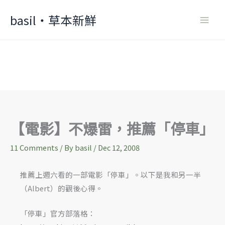
Skip
basil‧草本新鮮
to
content
【電影】不爆雷，推薦「停車」
11 Comments
/ By
basil
/
Dec 12, 2008
推薦上週六看的一部電影「停車」。以下是我和另一半
（Albert）的觀後心得。
「停車」官方部落格：