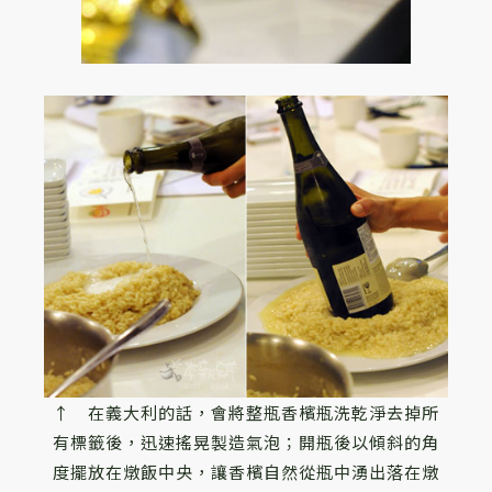
↑ 在義大利的話，會將整瓶香檳瓶洗乾淨去掉所
有標籤後，迅速搖晃製造氣泡；開瓶後以傾斜的角
度擺放在燉飯中央，讓香檳自然從瓶中湧出落在燉