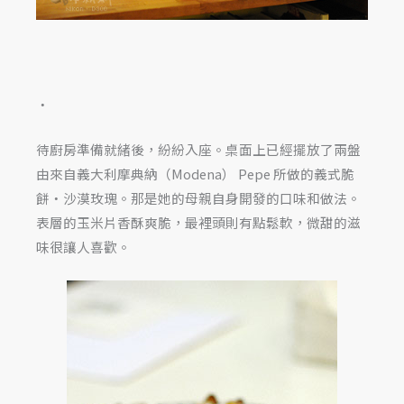
‧
待廚房準備就緒後，紛紛入座。桌面上已經擺放了兩盤
由來自義大利摩典納（Modena） Pepe 所做的義式脆
餅‧沙漠玫瑰。那是她的母親自身開發的口味和做法。
表層的玉米片香酥爽脆，最裡頭則有點鬆軟，微甜的滋
味很讓人喜歡。