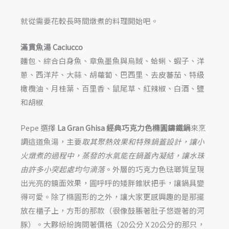
就從需要花較長時間燉煮的料理開始吧。
滿貫魚湯 Caciucco
麵包、綜合白身魚、章魚墨魚與烏賊、蛤蜊、蝦子、洋
蔥、西洋芹、大蒜、胡蘿蔔、巴西里、去皮蕃茄、特級
橄欖油、月桂葉、百里香、鼠尾草、紅辣椒、白酒、鹽
和胡椒
Pepe 選擇
La Gran Ghisa
經典巧克力色橢圓鑄鐵鍋
來烹
調這道魚湯，主要
取其聚熱效果和特殊鍋蓋設計，讓小
火燉煮的過程中，蒸發的水氣能在鍋蓋內凝結，讓水珠
由許多小突起處均勻滴落
。外層的巧克力色琺瑯質呈現
出光亮的鏡面效果，圓呼呼的矮胖錐狀把手，讓鍋具變
得可愛。除了橢圓形的之外，讓大家更感興趣的是那擺
放在櫃子上，方形的那款（很像鼓脹著肚子悠遊著的河
豚）。大夥紛紛詢問著價格（20公分 X 20公分的那只，