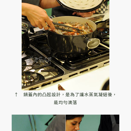
↑ 鍋蓋內的凸起設計，是為了讓水蒸氣凝結後，
能均勻滴落