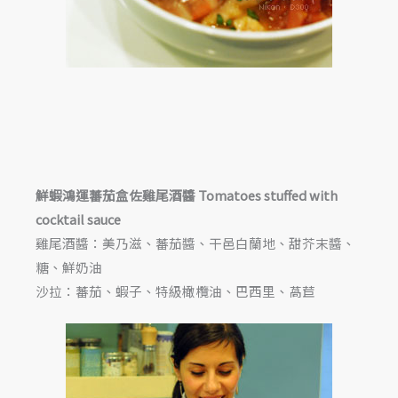
鮮蝦鴻運蕃茄盒佐雞尾酒醬 Tomatoes stuffed with
cocktail sauce
雞尾酒醬：美乃滋、蕃茄醬、干邑白蘭地、甜芥末醬、
糖、鮮奶油
沙拉：蕃茄、蝦子、特級橄欖油、巴西里、萵苣