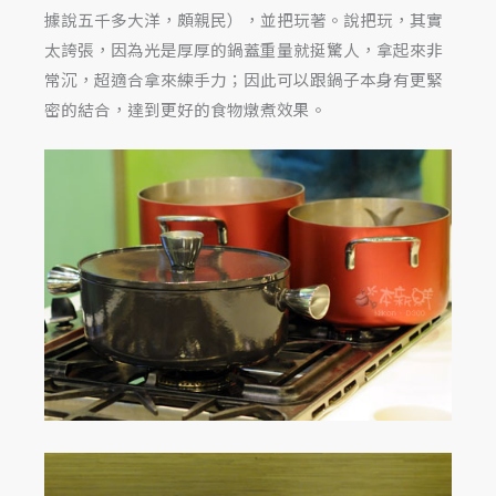
據說五千多大洋，頗親民），並把玩著。說把玩，其實
太誇張，因為光是厚厚的鍋蓋重量就挺驚人，拿起來非
常沉，超適合拿來練手力；因此可以跟鍋子本身有更緊
密的結合，達到更好的食物燉煮效果。