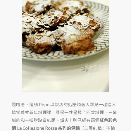
邊嚐著，邊請 Pepe 以親切的話語領著大夥兒一起進入
這堂義式新年料理課。課程一共呈現了四款料理，三道
鹹的和一道甜點當結尾。爐火上則已經有兩個
紅色彩色
鋼 La Collezione Rossa
系列的深鍋
（三層結構：不鏽