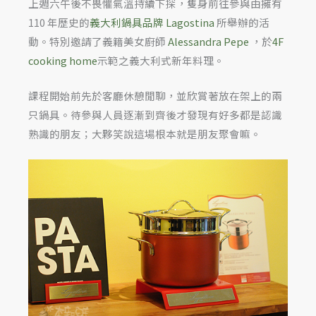
上週六午後不畏懼氣溫持續下探，隻身前往參與由擁有
110 年歷史的
義大利鍋具品牌 Lagostina
所舉辦的活
動。特別邀請了義籍美女廚師
Alessandra Pepe
，於
4F
cooking home
示範之義大利式新年料理。
課程開始前先於客廳休憩閒聊，並欣賞著放在架上的兩
只鍋具。待參與人員逐漸到齊後才發現有好多都是認識
熟識的朋友；大夥笑說這場根本就是朋友聚會嘛。