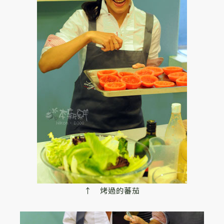
↑ 烤過的蕃茄