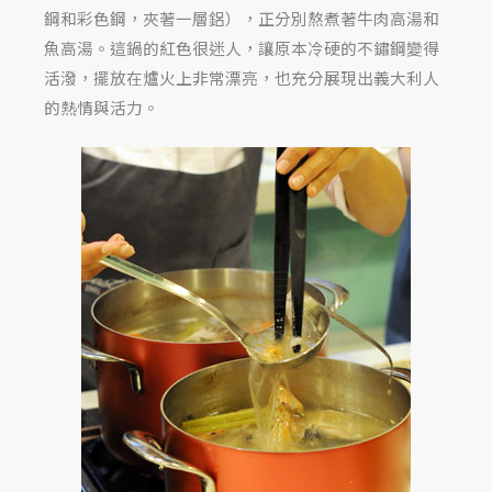
鋼和彩色鋼，夾著一層鋁），正分別熬煮著牛肉高湯和
魚高湯。這鍋的紅色很迷人，讓原本冷硬的不鏽鋼變得
活潑，擺放在爐火上非常漂亮，也充分展現出義大利人
的熱情與活力。