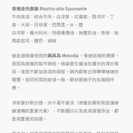
香檳金色燉飯 Risotto allo Spumante
牛肉高湯：綜合牛肉、白洋蔥、紅蘿蔔、西洋芹、丁
香、大蒜、月桂葉、巴西里、水、鹽
白洋蔥、義大利米、特級橄欖油、無鹽奶油、香檳、帕
馬森起司、鹽巴、胡椒
做此道燉飯使用的
鍋具為 Melodia
。會做這樣的選擇，
是因為燉飯的製作過程，無論是在讓油包覆米的清炒階
段，或是不斷加高湯的過程，鍋內都會出現嗶嗶啵啵的
聲響，如同悅耳的旋律一般，剛好跟鍋子的名稱相呼
應。
洋蔥要炒軟炒透，米千萬不要洗（表層的澱粉質是讓燉
飯濃稠的重要元素）、不斷翻炒以及高湯慢慢添加，都
是很重要的訣竅。