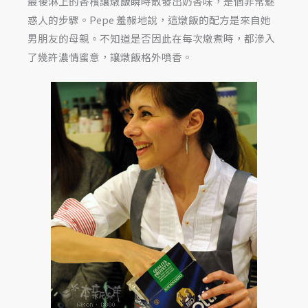
最後淋上的香檳讓燉飯瞬時散發出奶香味，是個非常魅
惑人的步驟。Pepe 羞赧地說，這燉飯的配方是來自她
男朋友的母親。不知道是否因此在每次燉煮時，都滲入
了幾許濃情蜜意，讓燉飯格外噴香。