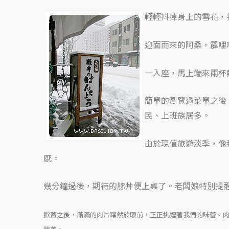
輕輕抖掉身上的雪花，
迎面而來的阿桑，霹哩
一入座，馬上端來兩杯
簡單的瀏覽過菜單之後
民、上班族居多。
由於現值旅遊淡季，像
感。
幾分鐘過後，期待的豚丼便上桌了。老闆娘特別提
掀蓋之後，滿滿的肉片躍然於眼前，正正挑逗著我們的味蕾。