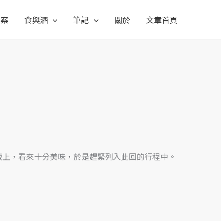
專案
食與酒
筆記
關於
文章首頁
飯上，看來十分美味，於是趕緊列入此回的行程中。