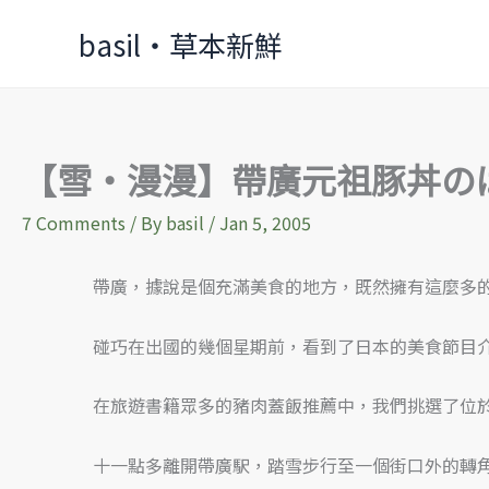
Skip
basil‧草本新鮮
to
content
【雪‧漫漫】帶廣元祖豚丼の
7 Comments
/ By
basil
/
Jan 5, 2005
帶廣，據說是個充滿美食的地方，既然擁有這麼多
碰巧在出國的幾個星期前，看到了日本的美食節目
在旅遊書籍眾多的豬肉蓋飯推薦中，我們挑選了位
十一點多離開帶廣駅，踏雪步行至一個街口外的轉