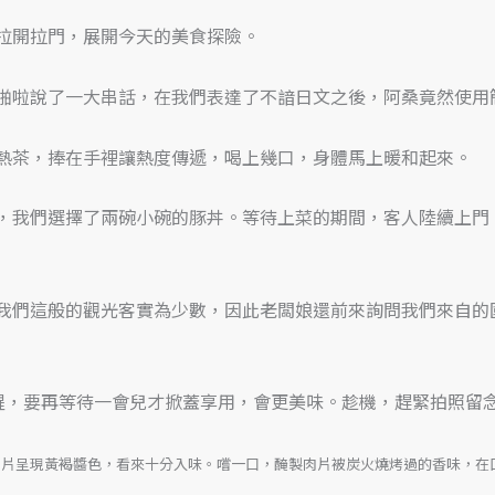
拉開拉門，展開今天的美食探險。
啪啦說了一大串話，在我們表達了不諳日文之後，阿桑竟然使用
熱茶，捧在手裡讓熱度傳遞，喝上幾口，身體馬上暖和起來。
，我們選擇了兩碗小碗的豚丼。等待上菜的期間，客人陸續上門
我們這般的觀光客實為少數，因此老闆娘還前來詢問我們來自的
醒，要再等待一會兒才掀蓋享用，會更美味。趁機，趕緊拍照留
肉片呈現黃褐醬色，看來十分入味。嚐一口，醃製肉片被炭火燒烤過的香味，在