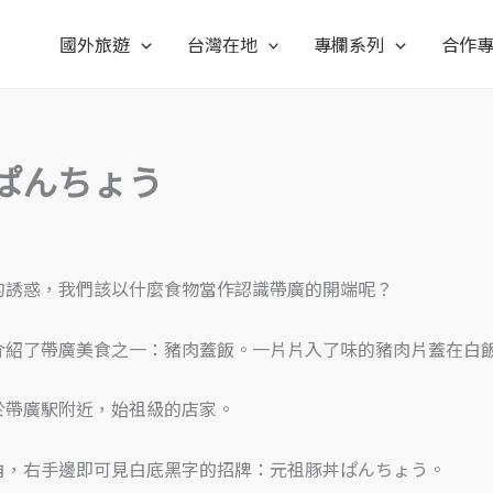
國外旅遊
台灣在地
專欄系列
合作
ぱんちょう
的誘惑，我們該以什麼食物當作認識帶廣的開端呢？
介紹了帶廣美食之一：豬肉蓋飯。一片片入了味的豬肉片蓋在白
於帶廣駅附近，始祖級的店家。
角，右手邊即可見白底黑字的招牌：元祖豚丼ぱんちょう。