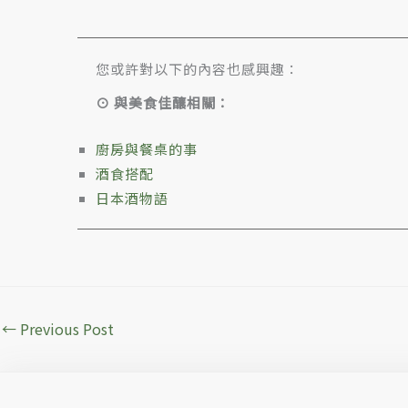
您或許對以下的內容也感興趣：
⊙ 與美食佳釀相關：
廚房與餐桌的事
酒食搭配
日本酒物語
←
Previous Post