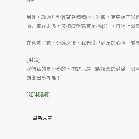
甜美。
另外，取肉片包裹著香噴噴的白米飯，更突顯了米
而言實在太多，沒把飯吃完真是抱歉），再喝上滑
在奮戰了數十分鐘之後，我們帶著滿足的心情，繼
[附註]
我們點的是小碗的，肉就已經把飯覆蓋的滿滿，份
到翻出碗外哩！
[
延伸閱讀
]
最新文章