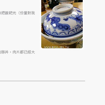
快把飯耙光（份量對我
的豚丼，肉片都已經大