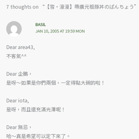
7 thoughts on “【雪‧漫漫】帶廣元祖豚丼のぱんちょう”
BASIL
JAN 10, 2005 AT 19:59 MON
Dear area43,
不客氣^^
Dear 企鵝，
是呀～如果是你們兩個，一定得點大碗的啦！
Dear iota,
是呀，而且還充滿光澤呢！
Dear 無忌，
哈～真是希望可以定下來了。