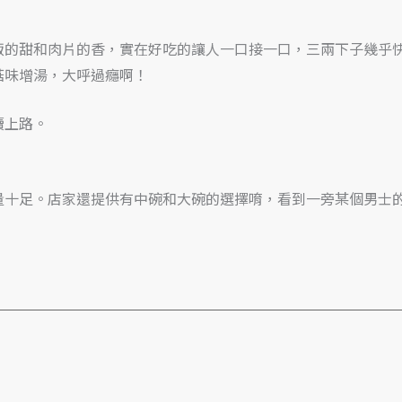
飯的甜和肉片的香，實在好吃的讓人一口接一口，三兩下子幾乎
菇味增湯，大呼過癮啊！
續上路。
量十足。店家還提供有中碗和大碗的選擇唷，看到一旁某個男士