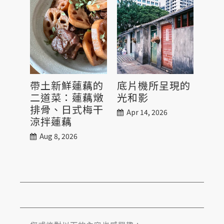
帶土新鮮蓮藕的
底片機所呈現的
九
二道菜：蓮藕燉
光和影
Sep
排骨、日式梅干
Apr 14, 2026
涼拌蓮藕
Aug 8, 2026