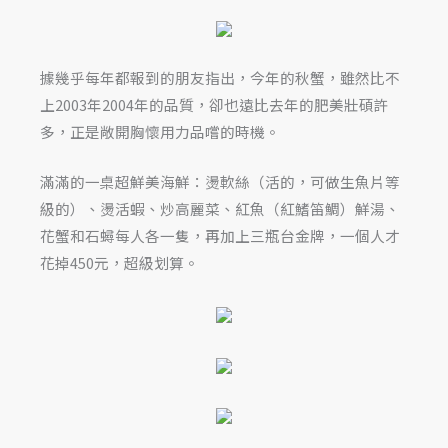
據幾乎每年都報到的朋友指出，今年的秋蟹，雖然比不
上2003年2004年的品質，卻也遠比去年的肥美壯碩許
多，正是敞開胸懷用力品嚐的時機。
滿滿的一桌超鮮美海鮮：燙軟絲（活的，可做生魚片等
級的）、燙活蝦、炒高麗菜、紅魚（紅鰭笛鯛）鮮湯、
花蟹和石蟳每人各一隻，再加上三瓶台金牌，一個人才
花掉450元，超級划算。