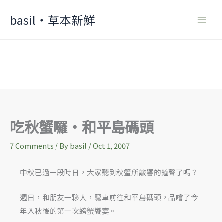
Skip
basil‧草本新鮮
to
content
吃秋蟹囉‧和平島碼頭
7 Comments
/ By
basil
/
Oct 1, 2007
中秋已過一段時日，大家聽到秋蟹所敲響的鐘聲了嗎？
週日，和朋友一夥人，驅車前往和平島碼頭，品嚐了今
年入秋後的第一次螃蟹饗宴。