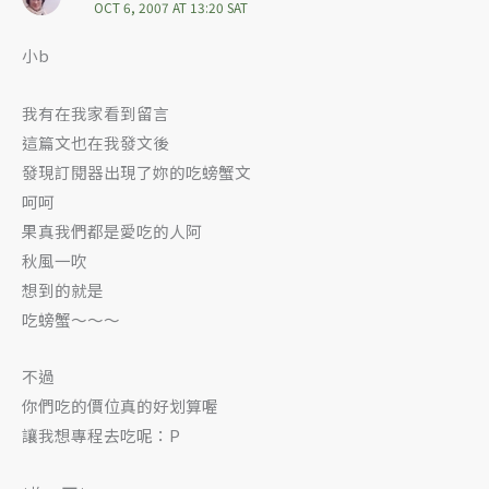
OCT 6, 2007 AT 13:20 SAT
小b
我有在我家看到留言
這篇文也在我發文後
發現訂閱器出現了妳的吃螃蟹文
呵呵
果真我們都是愛吃的人阿
秋風一吹
想到的就是
吃螃蟹～～～
不過
你們吃的價位真的好划算喔
讓我想專程去吃呢：P