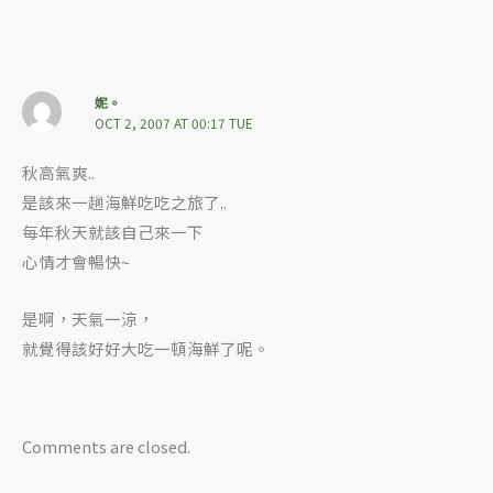
妮。
OCT 2, 2007 AT 00:17 TUE
秋高氣爽..
是該來一趟海鮮吃吃之旅了..
每年秋天就該自己來一下
心情才會暢快~
是啊，天氣一涼，
就覺得該好好大吃一頓海鮮了呢。
Comments are closed.