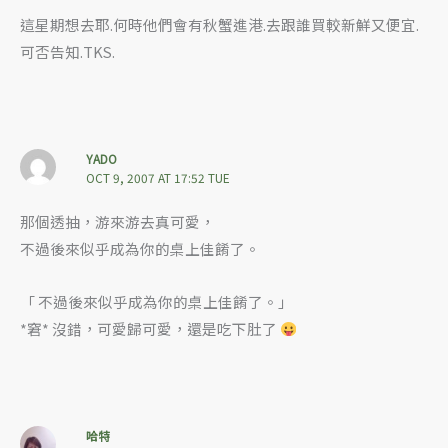
這星期想去耶.何時他們會有秋蟹進港.去跟誰買較新鮮又便宜.
可否告知.TKS.
YADO
OCT 9, 2007 AT 17:52 TUE
那個透抽，游來游去真可愛，
不過後來似乎成為你的桌上佳餚了。
「 不過後來似乎成為你的桌上佳餚了。」
*窘* 沒錯，可愛歸可愛，還是吃下肚了
哈特