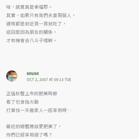
哇，感覺真是幸福耶。
其實，如果只有我們夫妻兩個人，
通常都是就近買一買就吃了，
這回是因為朋友的關係，
才有機會去八斗子嚐鮮。
MINAMI
OCT 2, 2007 AT 09:13 TUE
正值秋蟹上市的肥美時節
看了也食指大動
打算找一天邀家人一起享用啊…
最近的螃蟹應該更肥美了，
你們已經享用過了嗎？