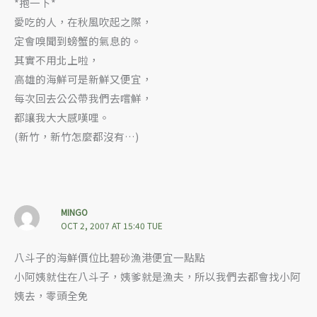
*抱一下*
愛吃的人，在秋風吹起之際，
定會嗅聞到螃蟹的氣息的。
其實不用北上啦，
高雄的海鮮可是新鮮又便宜，
每次回去公公帶我們去嚐鮮，
都讓我大大感嘆哩。
(新竹，新竹怎麼都沒有…)
MINGO
OCT 2, 2007 AT 15:40 TUE
八斗子的海鮮價位比碧砂漁港便宜一點點
小阿姨就住在八斗子，姨爹就是漁夫，所以我們去都會找小阿
姨去，零頭全免