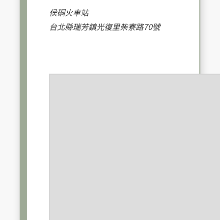
侯硐火車站
台北縣瑞芳鎮光復里柴寮路70號