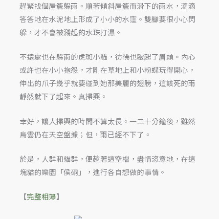
趕緊找個屋簷躲雨。順著傾斜屋簷而滑下的雨水，滴滴
答答地在水泥地上形成了小小的水窪。雙腳要很小心閃
躲，才不會被濺起的水珠打濕。
不遠處也在躲雨的虎斑小貓，彷彿也皺起了眉頭。內心
或許也在小小抱怨，才剛在草地上和小粉蝶玩得開心，
伸出的爪子幾乎就要碰到她那美麗的翅膀，這該死的雨
靜然就下了起來。真掃興。
幸好，讓人掃興的時間不算太長。一二十分鐘後，雖然
烏雲仍在天空盤據；但，雨已經不下了。
於是，人群和貓群，便趁著這空檔，盡情恣意地，在這
塊貓的樂園「侯硐」，進行各自想做的事情。
【
完整相簿
】