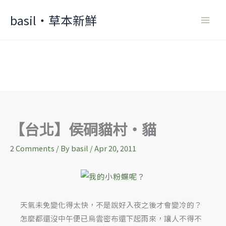
Skip
basil‧草本新鮮
to
content
【台北】侯硐貓村‧貓
2 Comments
/ By
basil
/
Apr 20, 2011
天氣未免變化得太快，不是說好入夜之後才會變冷的？
怎麼都還沒中午便已烏雲密布還下起雨來，讓人不得不