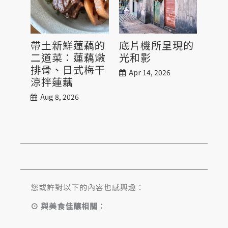
帶土新鮮蓮藕的
底片機所呈現的
九
二道菜：蓮藕燉
光和影
Sep
排骨、日式梅干
Apr 14, 2026
涼拌蓮藕
Aug 8, 2026
您或許對以下的內容也感興趣：
⊙ 與美食佳釀相關：