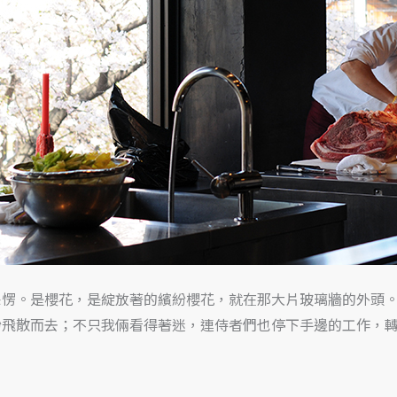
呆愣。是櫻花，是綻放著的繽紛櫻花，就在那大片玻璃牆的外頭
紛飛散而去；不只我倆看得著迷，連侍者們也停下手邊的工作，