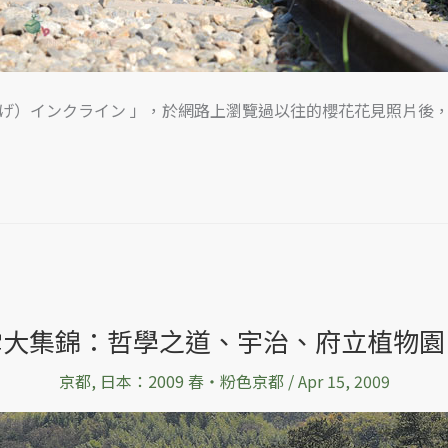
上(けあげ）インクライン 」，於網路上瀏覽過以往的櫻花花見照片
雪大集錦：哲學之道、宇治、府立植物園
京都
,
日本：2009 春‧粉色京都
/
Apr 15, 2009