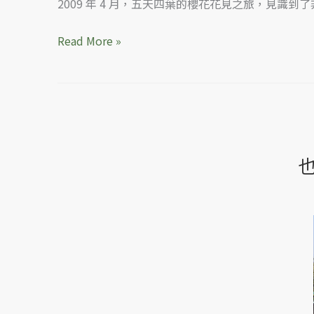
2009 年 4 月，五天四葉的櫻花花見之旅，見
Read More »
也
很
適
合
漫
步
的
京