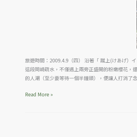
都
岡
崎
疏
水，
適
逢
旅遊時間：2009.4.9（四） 沿著「 蹴上(け
櫻
這段岡崎疏水，不僅遇上兩旁正盛開的粉嫩櫻花，
滿
的人潮（至少要等待一個半鐘頭），便讓人打消了
開
Read More »