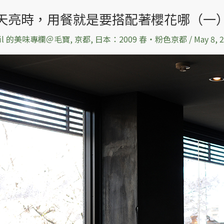
天亮時，用餐就是要搭配著櫻花哪（一
sil 的美味專欄＠毛寶
,
京都
,
日本：2009 春‧粉色京都
/
May 8, 