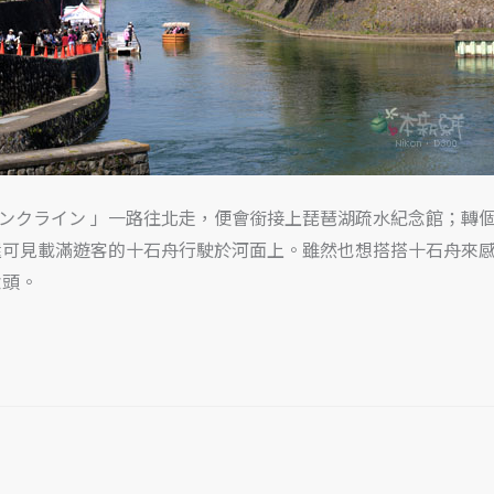
あげ）インクライン 」一路往北走，便會銜接上琵琶湖疏水紀念館
還可見載滿遊客的十石舟行駛於河面上。雖然也想搭搭十石舟來
念頭。