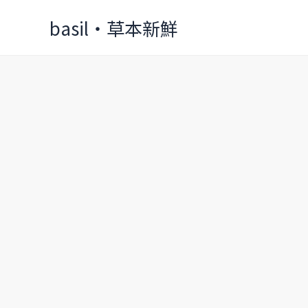
Skip
basil‧草本新鮮
to
content
京
都
櫻
吹
雪
大
集
錦