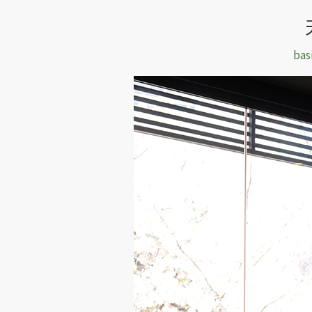
天
亮
ba
時，
用
餐
就
是
要
搭
配
著
櫻
花
哪
（一）