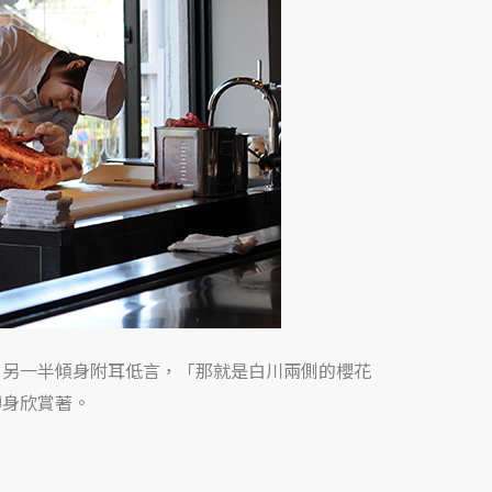
。另一半傾身附耳低言，「那就是白川兩側的櫻花
轉身欣賞著。