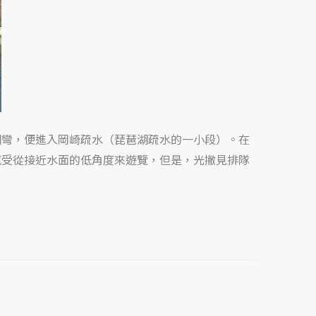
；轉個彎，便進入岡崎疏水（琵琶湖疏水的一小段）。在
感受從接近水面的低角度來遊覽，但是，光撇見排隊