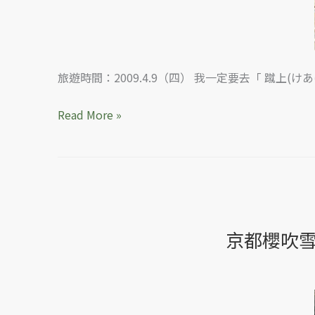
花
綻
放
的
旅遊時間：2009.4.9（四） 我一定要去「 蹴
早
晨
Read More »
京都櫻吹
京
都
櫻
吹