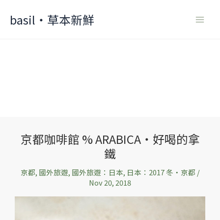
Skip
basil‧草本新鮮
to
content
京都咖啡館 % ARABICA‧好喝的拿
京
鐵
都
咖
京都
,
國外旅遊
,
國外旅遊：日本
,
日本：2017 冬‧京都
/
啡
Nov 20, 2018
館
%
ARABICA‧