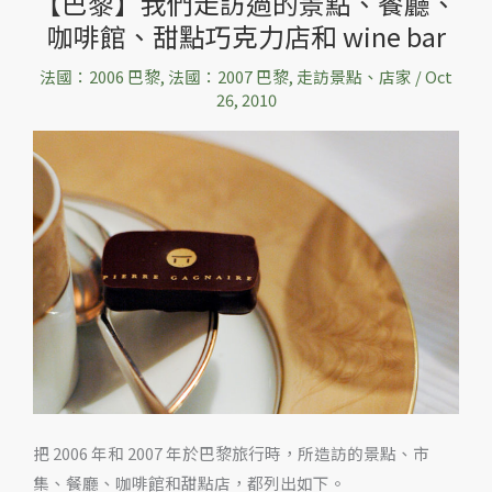
【巴黎】我們走訪過的景點、餐廳、
【巴
咖啡館、甜點巧克力店和 wine bar
黎】
我
法國：2006 巴黎
,
法國：2007 巴黎
,
走訪景點、店家
/
Oct
們
26, 2010
走
訪
過
的
景
點、
餐
廳、
咖
啡
館、
甜
把 2006 年和 2007 年於巴黎旅行時，所造訪的景點、市
點
集、餐廳、咖啡館和甜點店，都列出如下。