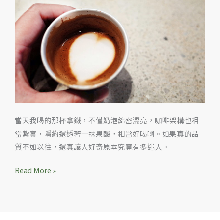
好
喝
的
拿
鐵
當天我喝的那杯拿鐵，不僅奶泡綿密漂亮，咖啡架構也相
當紮實，隱約還透著一抹果酸，相當好喝啊。如果真的品
質不如以往，還真讓人好奇原本究竟有多迷人。
Read More »