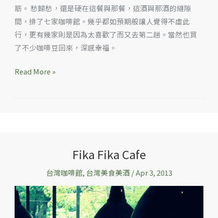
筋。 愁歸愁，還是硬在這餐與那餐，這酒與那酒的縫隙
間，排了七家咖啡館。幾乎都如預期般讓人覺得不虛此
行，更有幾家則是因為太喜歡了而又去第二趟。當然也買
了不少咖啡豆回來，深感幸福。
Read More »
Fika Fika Cafe
Fika
Fika
台灣咖啡館
,
台灣美食美酒
/
Apr 3, 2013
Cafe