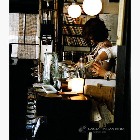
去
的
「森
彥」
咖
啡
館