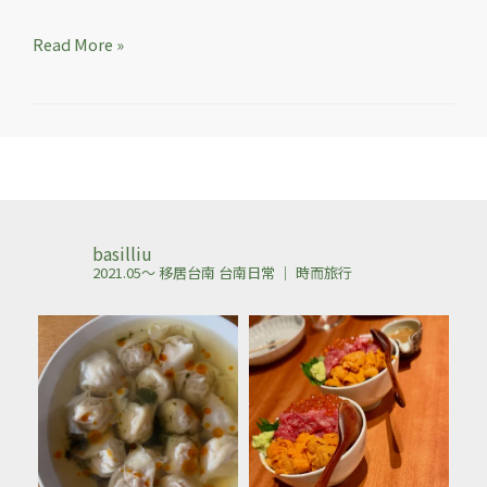
巧
克
Read More »
力
店
和
wine
bar
basilliu
2021.05～ 移居台南
台南日常 ｜ 時而旅行