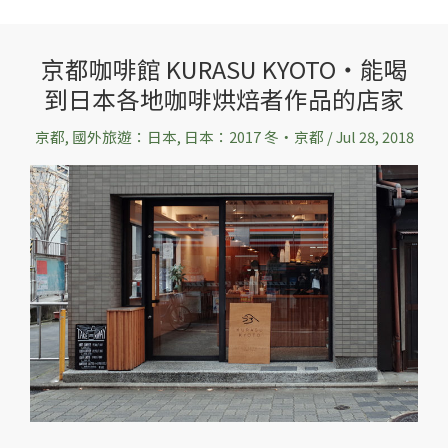
京都咖啡館 KURASU KYOTO‧能喝
京
到日本各地咖啡烘焙者作品的店家
都
咖
京都
,
國外旅遊：日本
,
日本：2017 冬‧京都
/
Jul 28, 2018
啡
館
KURASU
KYOTO‧
能
喝
到
日
本
各
地
咖