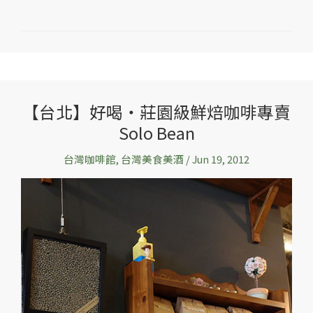
【台北】好喝‧莊園級鮮焙咖啡專賣
【台
Solo Bean
北】
好
台灣咖啡館
,
台灣美食美酒
/
Jun 19, 2012
喝‧
莊
園
級
鮮
焙
咖
啡