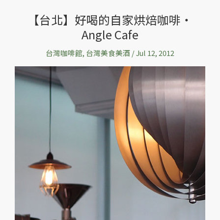
【台北】好喝的自家烘焙咖啡‧
【台
Angle Cafe
北】
好
台灣咖啡館
,
台灣美食美酒
/
Jul 12, 2012
喝
的
自
家
烘
焙
咖
啡‧
Angle
Cafe