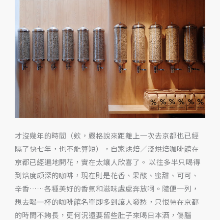
家
京
都
咖
啡
館，
各
有
各
的
才沒幾年的時間（欸，嚴格說來距離上一次去京都也已經
精
隔了快七年，也不能算短），自家烘焙／淺烘焙咖啡館在
彩
京都已經遍地開花，實在太讓人欣喜了。 以往多半只喝得
到焙度頗深的咖啡，現在則是花香、果酸、蜜甜、可可、
辛香……各種美好的香氣和滋味處處奔放啊。隨便一列，
想去喝一杯的咖啡館名單即多到讓人發愁，只恨待在京都
的時間不夠長，更何況還要留些肚子來喝日本酒，傷腦