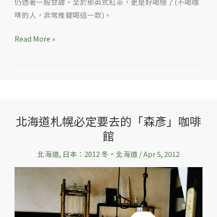
仍透著一股甘甜。至於那英式紅茶，更是好喝極了(不喝咖
啡的人，非常推鍵喝這一款)。
Read More »
北海道札幌必定要去的「森彥」咖啡
北
館
海
道
北海道
,
日本：2012 冬‧北海道
/
Apr 5, 2012
札
幌
必
定
要