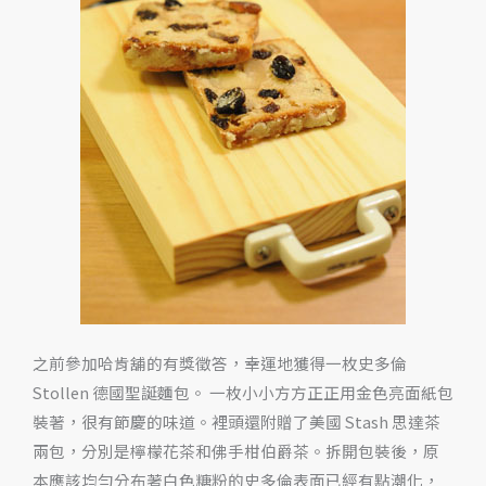
聖
誕
麵
包
之前參加哈肯舖的有獎徵答，幸運地獲得一枚史多倫
Stollen 德國聖誕麵包。 一枚小小方方正正用金色亮面紙包
裝著，很有節慶的味道。裡頭還附贈了美國 Stash 思達茶
兩包，分別是檸檬花茶和佛手柑伯爵茶。拆開包裝後，原
本應該均勻分布著白色糖粉的史多倫表面已經有點潮化，