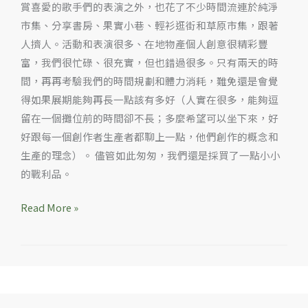
賞喜愛的歌手們的表演之外，也花了不少時間流連於純淨
玫
市集、分享書房、果實小巷、輕衫逛街和草原市集，跟著
瑰
人擠人。活動和表演很多、在地物產個人創意很精彩豐
花
富，我們很忙碌、很充實，但也錯過很多。只有兩天的時
醬、
間，再再考驗我們的時間規劃和體力消耗，難免還是會覺
All-
得如果展期能夠再長一點該有多好（人實在很多，能夠逗
Fresh
留在一個攤位前的時間卻不長；多麼希望可以坐下來，好
的
好跟每一個創作者生產者都聊上一點，他們創作的概念和
鮮
生產的理念）。 儘管如此匆匆，我們還是採買了一點小小
香
的戰利品。
米
和
Read More »
夏
宇
詩
集