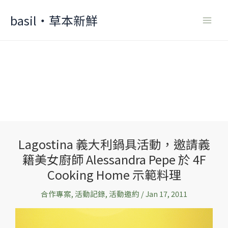
Skip
basil‧草本新鮮
to
content
Lagostina 義大利鍋具活動，邀請義
Lagostina
籍美女廚師 Alessandra Pepe 於 4F
義
大
Cooking Home 示範料理
利
合作專案
,
活動記錄
,
活動邀約
/
Jan 17, 2011
鍋
具
活