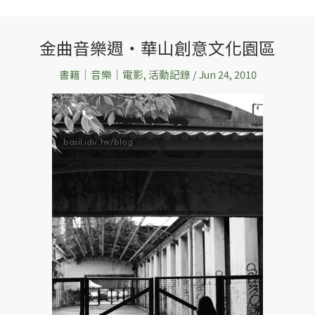
金曲音樂週‧華山創意文化園區
金
曲
書籍│音樂│電影
,
活動記錄
/
Jun 24, 2010
音
樂
週‧
華
山
創
意
文
化
園
區