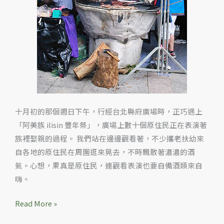
場
十月初的那個週日下午，行經台北縣府廣場時，正巧遇上
「阿美族 ilisin 豐年祭」，廣場上數十個原住民正在表演著
族裡娶親的過程。 我們站在邊邊觀看著，不少攜老扶幼來
自各地的原住民在周圍逛來晃去，不時飄散著濃濃的酒
氣。心想，果真是原住民，連觀看表演也要自備酒類來自
嗨。
Read More »