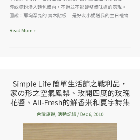
導致糖粉滲入麵包體內，不過並不影響整體味道的表現。
圖說：那塊漂亮的 實木阽板 ，是好友小妮送我的生日禮物
Read More »
Simple Life 簡單生活節之戰利品‧
Simple
家の形之空氣鳳梨、玫開四度的玫瑰
Life
簡
花醬、All-Fresh的鮮香米和夏宇詩集
單
台灣旅遊
,
活動記錄
/
Dec 6, 2010
生
活
節