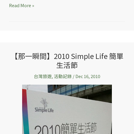
範
Read More »
料
理
【那一瞬間】2010 Simple Life 簡單
【那
生活節
一
瞬
台灣旅遊
,
活動記錄
/
Dec 16, 2010
間】
2010
Simple
Life
簡
單
生