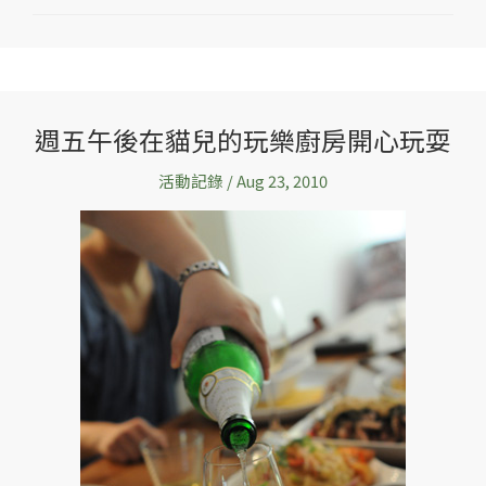
週五午後在貓兒的玩樂廚房開心玩耍
週
五
活動記錄
/
Aug 23, 2010
午
後
在
貓
兒
的
玩
樂
廚
房