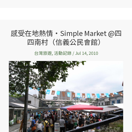
感受在地熱情‧Simple Market @四
感
四南村（信義公民會館）
受
在
台灣旅遊
,
活動記錄
/
Jul 14, 2010
地
熱
情‧
Simple
Market
@
四
四
南
村