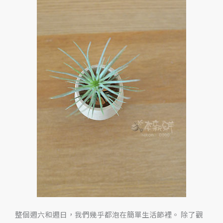
之
戰
利
品‧
家
の
形
之
空
氣
鳳
梨、
玫
開
四
度
整個週六和週日，我們幾乎都泡在簡單生活節裡。 除了觀
的