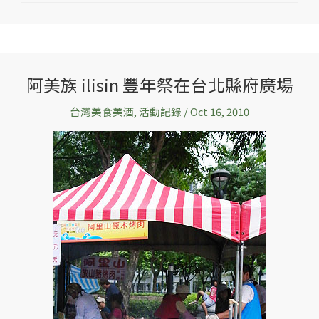
阿美族 ilisin 豐年祭在台北縣府廣場
阿
美
台灣美食美酒
,
活動記錄
/
Oct 16, 2010
族
ilisin
豐
年
祭
在
台
北
縣
府
廣