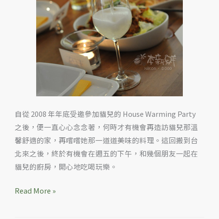
開
心
玩
耍
自從 2008 年年底受邀參加貓兒的 House Warming Party
之後，便一直心心念念著，何時才有機會再造訪貓兒那溫
馨舒適的家，再嚐嚐她那一道道美味的料理。這回搬到台
北來之後，終於有機會在週五的下午，和幾個朋友一起在
貓兒的廚房，開心地吃喝玩樂。
Read More »