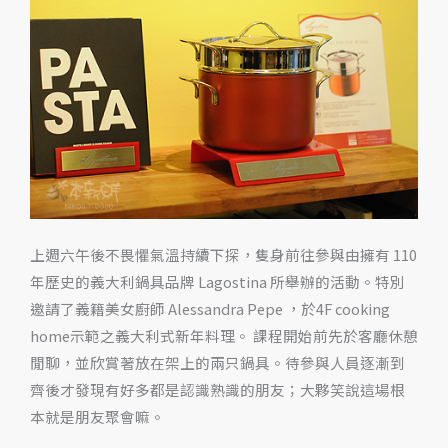
動，
邀
請
義
籍
美
女
廚
師
上週六午後不畏懼氣溫持續下探，隻身前往參與由擁有 110
Alessandra
年歷史的義大利鍋具品牌 Lagostina 所舉辦的活動。特別
Pepe
邀請了義籍美女廚師 Alessandra Pepe ，於4F cooking
於
home示範之義大利式新年料理。 課程開始前先於客廳休憩
4F
閒聊，並欣賞著放在架上的兩只鍋具。待參與人員逐漸到
Cooking
齊後才發現有好多都是認識熟識的朋友；大夥笑說這場根
Home
本就是朋友聚會嘛。
示