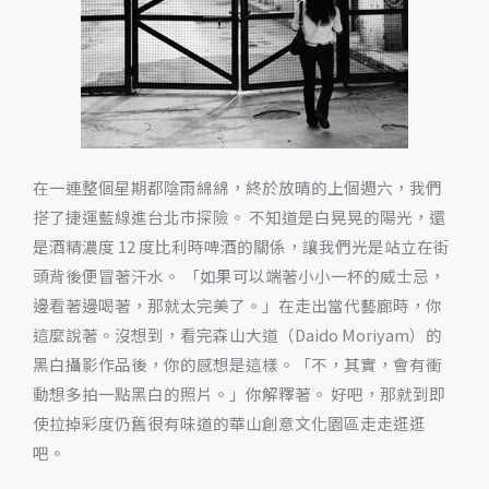
在一連整個星期都陰雨綿綿，終於放晴的上個週六，我們
搭了捷運藍線進台北市探險。 不知道是白晃晃的陽光，還
是酒精濃度 12 度比利時啤酒的關係，讓我們光是站立在街
頭背後便冒著汗水。 「如果可以端著小小一杯的威士忌，
邊看著邊喝著，那就太完美了。」在走出當代藝廊時，你
這麼說著。沒想到，看完森山大道（Daido Moriyam）的
黑白攝影作品後，你的感想是這樣。「不，其實，會有衝
動想多拍一點黑白的照片。」你解釋著。 好吧，那就到即
使拉掉彩度仍舊很有味道的華山創意文化園區走走逛逛
吧。