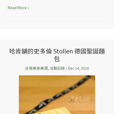
Read More »
哈肯舖的史多倫 Stollen 德國聖誕麵
哈
包
肯
舖
台灣美食美酒
,
活動記錄
/
Dec 14, 2010
的
史
多
倫
Stollen
德
國