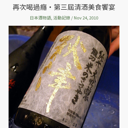
再次喝過癮‧第三屆清酒美食饗宴
再
次
日本酒物語
,
活動記錄
/
Nov 24, 2010
喝
過
癮‧
第
三
屆
清
酒
美
食
饗
宴