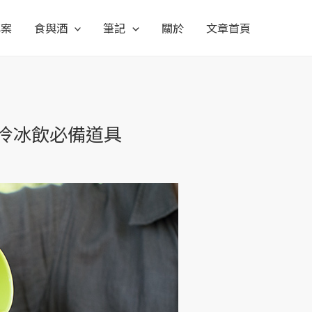
專案
食與酒
筆記
關於
文章首頁
保冷冰飲必備道具