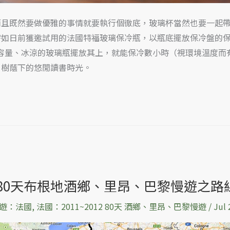
而且既然要做優雅的事情就要執行個徹底，玻璃杯當然也要一起
譬如日前獲邀試用的法國特福玻璃保冷瓶，以瓶底擺放保冷盤的
L 容量、冰涼的玻璃瓶擺放其上，就能保冷數小時（視環境溫度而
、樹蔭下的悠閒讀書時光。
 80天布根地酒鄉、里昂、巴黎慢遊之路
遊：法國
,
法國：2011~2012 80天 酒鄉、里昂、巴黎慢遊
/
Jul 