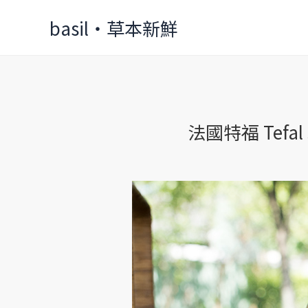
Skip
basil‧草本新鮮
to
content
法國特福 Te
法
國
特
福
Tefal
玻
璃
保
冷