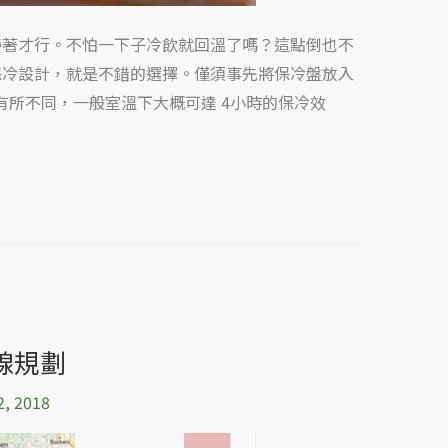
帶著才行。不怕一下子冷飲就回溫了嗎？這點倒也不
保冷設計，就是不錯的選擇。僅須事先將保冷盤放入
有所不同，一般室溫下大概可達 4小時的保冷效
線規劃
2, 2018