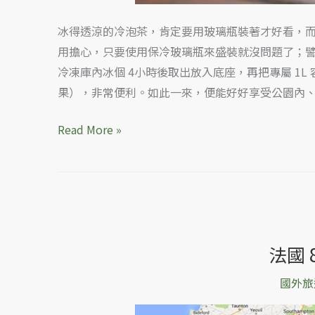
道
冰得透涼的冷泡茶，肯定要用玻璃瓶裝著才好看，
具
用擔心，只要使用保冷玻璃瓶來盛裝就沒問題了；
冷凍庫內冰個 4小時後取出放入底座，再把專屬 1
果），非常便利。如此一來，便能好好享受公園內
Read More »
法國
法
國
國外旅
80
天