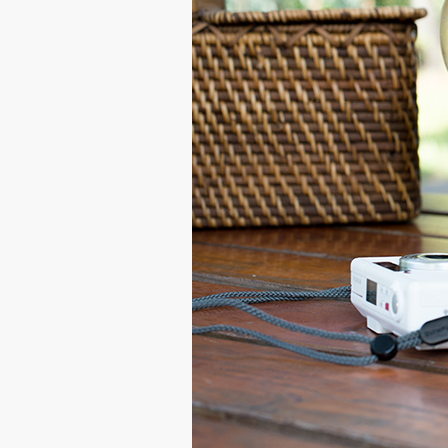
瓶，
線
條
優
雅
美
麗，
是
夏
日
保
冷
冰
飲
必
備