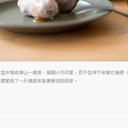
木盆中堆成像山一樣高，個個小巧可愛，忍不住停下來摸它幾把
，趕緊挑了一斤摸起來紮實硬挺的回家。