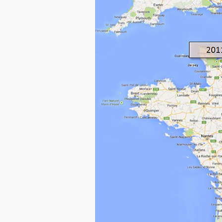
布
根
地
酒
鄉、
里
昂、
巴
黎
慢
遊
之
路
線
規