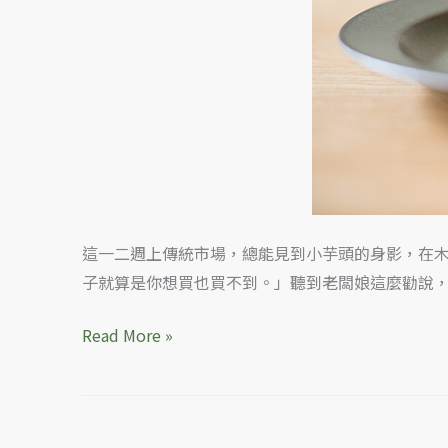
蜂
蜜
漬
堅
果
和
起
司
的
這一二週上傳統市場，總能見到小芋頭的身影，在
協
子就算是你想買也買不到。」聽到老闆娘這麼勸說
奏
Read More »