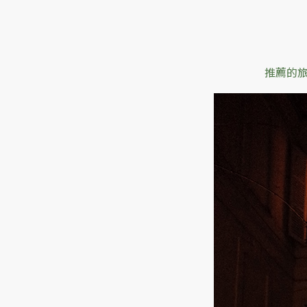
家
族
推薦的
旅
行
時
入
住
的
法
國
巴
黎
公
寓