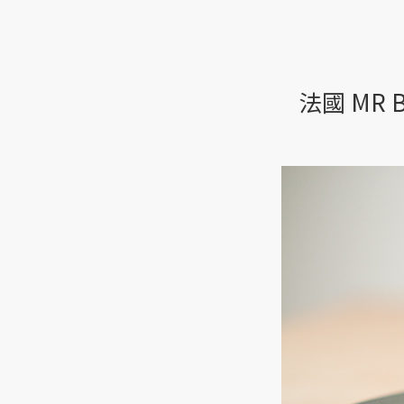
法國 MR
法
國
MR
Burr
冷
杉
樹
蜜
與
小
芋
頭、