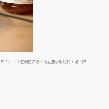
（咦？）。「這個正好吃，而且產季很短啦，過一陣