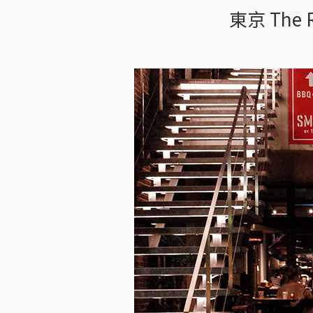
東京 The 
東
京
The
Roastery
by
Nozy
Coffee‧
值
得
特
地
前
往
的
咖