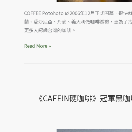
COFFEE Potohoto 於2006年12月正
蘭、愛沙尼亞、丹麥、義大利做咖啡巡禮，更為了
更多人認識台灣的咖啡。
Read More »
《CAFE!N硬咖啡》冠軍黑咖啡
《CAFE!N
硬
咖
啡》
冠