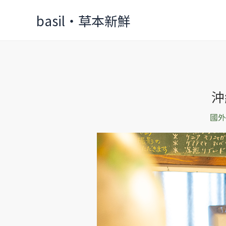
Skip
basil‧草本新鮮
to
content
沖
沖
繩
國外
榮
町
市
場
內
的
咖