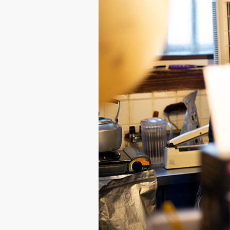
啡
館
COFFEE
potohoto