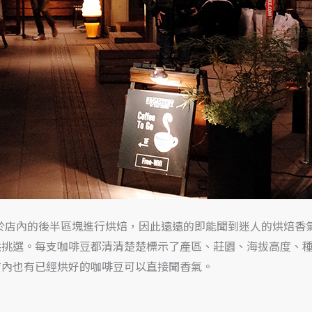
）的生豆，於店內的後半區塊進行烘焙，因此遠遠的即能聞到迷人的烘
供挑選。每支咖啡豆都清清楚楚標示了產區、莊園、海拔高度、
店內也有已經烘好的咖啡豆可以直接聞香氣。