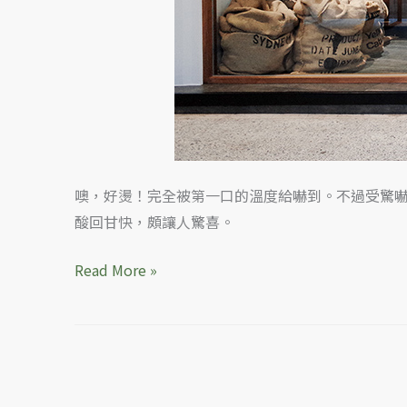
御
用
藝
術
家
Filip
Pagowski
噢，好燙！完全被第一口的溫度給嚇到。不過受驚
限
酸回甘快，頗讓人驚喜。
量
發
Read More »
行
Star&Moon
馬
克
杯