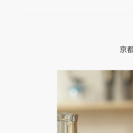
京都
京
都
咖
啡
館
LIGHT
UP
COFFEE‧
心
目