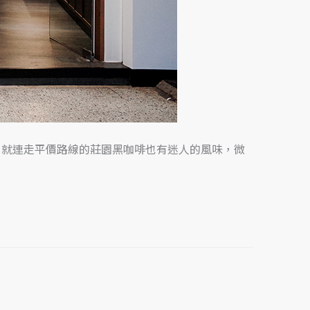
；就連走平價路線的莊園黑咖啡也有迷人的風味，微