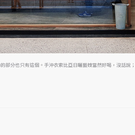
嚇的部分也只有這個。手沖衣索比亞日曬藝妓當然好喝，沒話說