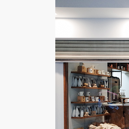
軍
黑
咖
啡、
武
子
靖
冠
軍
吐
司、
川
久
保
玲